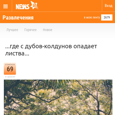
Вход
Развлечения
в мою ленту
2679
Лучшее
Горячее
Новое
...где с дубов-колдунов опадает
листва...
отметили
69
в архиве