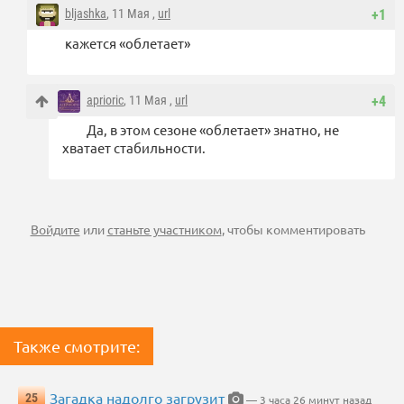
bljashka
, 11 Мая ,
url
+1
кажется «облетает»
aprioric
, 11 Мая ,
url
+4
Да, в этом сезоне «облетает» знатно, не
хватает стабильности.
Войдите
или
станьте участником
, чтобы комментировать
Также смотрите:
Загадка надолго загрузит
25
— 3 часа 26 минут назад