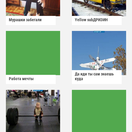
Мурашки забегали
Yellow subДРИЗИН
Да иди ты сам знаешь
Работа мечты
куда