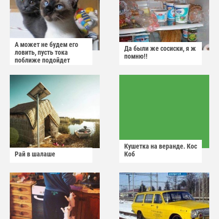
А может не будем его
Да были же сосиски, я ж
ловить, пусть тока
помню!!
поближе подойдет
Кушетка на веранде. Кос
Рай в шалаше
Коб