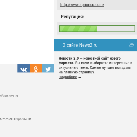
http://www.apriorico.com/
Репутация:
О сайте News2.ru
Новости 2.0 — новостной сайт нового
формата.
Вы сами выбираете интересные и
актуальные темы. Самые лучшие попадают
на главную страницу.
подробнее
→
добавлено
 комментировать