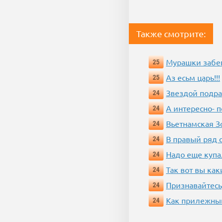
Также смотрите:
Мурашки забе
25
Аз есьм царь!!!
25
Звездой подр
24
А интересно- п
24
Вьетнамская 
24
В правый ряд 
24
Надо еще купа
24
Так вот вы как
24
Признавайтесь
24
Как прилежный
24