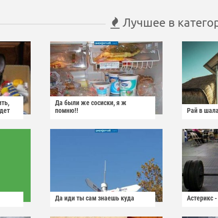
Лучшее в катего
ить,
Да были же сосиски, я ж
йдет
помню!!
Рай в шал
Да иди ты сам знаешь куда
Астерикс -