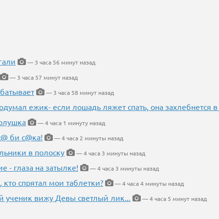
гали
— 3 часа 56 минут назад
— 3 часа 57 минут назад
абатывает
— 3 часа 58 минут назад
одумал ежик- если лошадь ляжет спать, она захлебнется в
Золушка
— 4 часа 1 минуту назад
с@ би с@ка!
— 4 часа 2 минуты назад
льники в полоску
— 4 часа 3 минуты назад
ие - глаза на затылке!
— 4 часа 3 минуты назад
, кто спрятал мои таблетки?
— 4 часа 4 минуты назад
 ученик вижу Девы светлый лик...
— 4 часа 5 минут назад