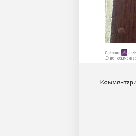
Добавил
apri
нет коммента
Комментари