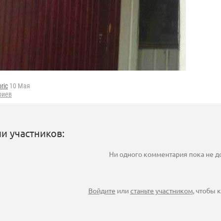
oric
10 Мая
риев
и участников:
Ни одного комментария пока не 
Войдите
или
станьте участником
, чтобы