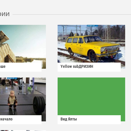
рии
аше
Yellow subДРИЗИН
 начало
Вид Ялты