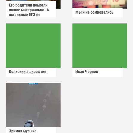
Его родители помогли
школе материально..А
Мы и не сомневались
остальные ЕГЭ не
сдадут
Кольский ашкрофтин
Иван Чернов
Зримая музыка