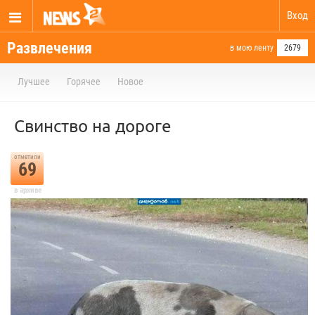
Вход
Развлечения
в мою ленту
2679
Лучшее
Горячее
Новое
Свинство на дороге
отметили
69
в архиве