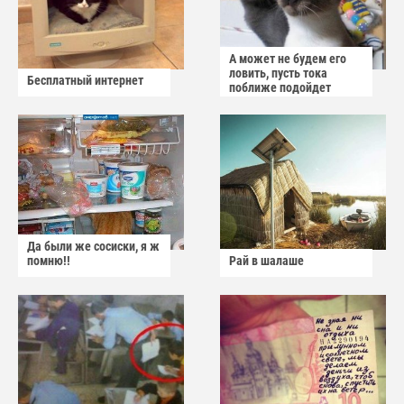
А может не будем его
ловить, пусть тока
Бесплатный интернет
поближе подойдет
Да были же сосиски, я ж
помню!!
Рай в шалаше