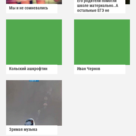
Его родители помогли
школе материально..А
Мы и не сомневались
остальные ЕГЭ не
сдадут
Кольский ашкрофтин
Иван Чернов
Зримая музыка