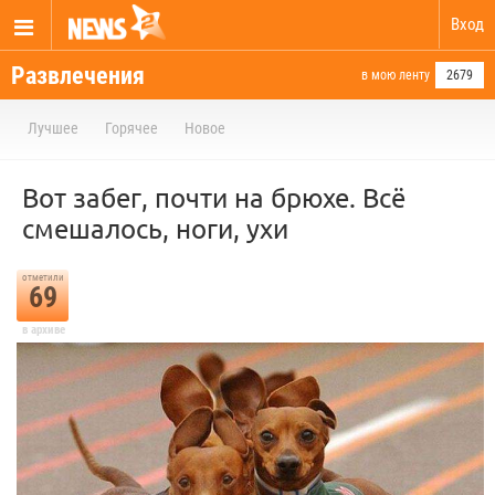
Вход
Развлечения
в мою ленту
2679
Лучшее
Горячее
Новое
Вот забег, почти на брюхе. Всё
смешалось, ноги, ухи
отметили
69
в архиве