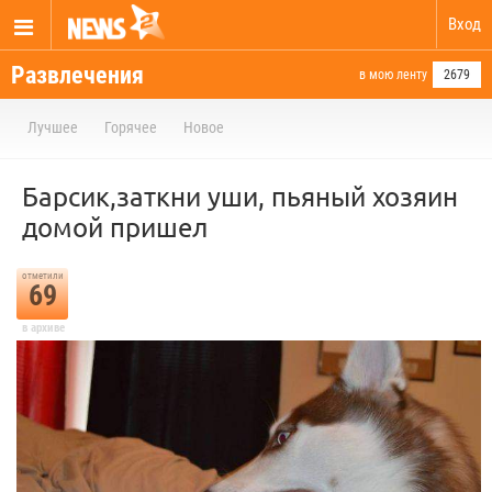
Вход
Развлечения
в мою ленту
2679
Лучшее
Горячее
Новое
Барсик,заткни уши, пьяный хозяин
домой пришел
отметили
69
в архиве