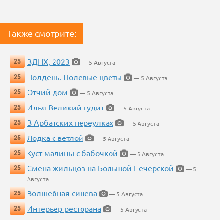
Также смотрите:
ВДНХ, 2023
25
— 5 Августа
Полдень. Полевые цветы
25
— 5 Августа
Отчий дом
25
— 5 Августа
Илья Великий гудит
25
— 5 Августа
В Арбатских переулках
25
— 5 Августа
Лодка с ветлой
25
— 5 Августа
Куст малины с бабочкой
25
— 5 Августа
Смена жильцов на Большой Печерской
25
— 5
Августа
Волшебная синева
25
— 5 Августа
Интерьер ресторана
25
— 5 Августа