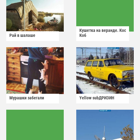
Кушетка на веранде. Кос
Рай в шалаше
Коб
Мурашки забегали
Yellow subДРИЗИН