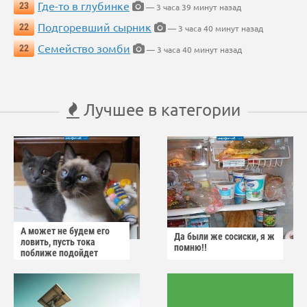
Где-то в глубинке
23
— 3 часа 39 минут назад
Подгоревший сырник
22
— 3 часа 40 минут назад
Семейство зомби
22
— 3 часа 40 минут назад
Лучшее в категории
А может не будем его
Да были же сосиски, я ж
ловить, пусть тока
помню!!
поближе подойдет