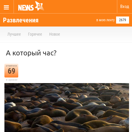
Вход
Развлечения
в мою ленту
2679
Лучшее
Горячее
Новое
А который час?
отметили
69
в архиве