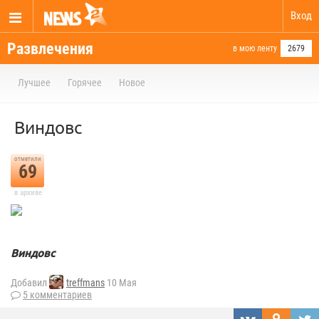
Вход
Развлечения
в мою ленту
2679
Лучшее
Горячее
Новое
Виндовс
отметили
69
в архиве
Виндовс
Добавил
treffmans
10 Мая
5 комментариев