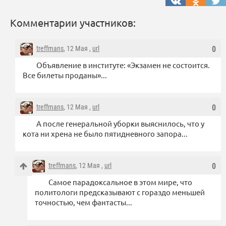
Комментарии участников:
treffmans
, 12 Мая ,
url
0
Объявление в институте: «Экзамен не состоится.
Все билеты проданы»...
treffmans
, 12 Мая ,
url
0
А после генеральной уборки выяснилось, что у
кота ни хрена не было пятидневного запора...
treffmans
, 12 Мая ,
url
0
Самое парадоксальное в этом мире, что
политологи предсказывают с гораздо меньшей
точностью, чем фантасты...