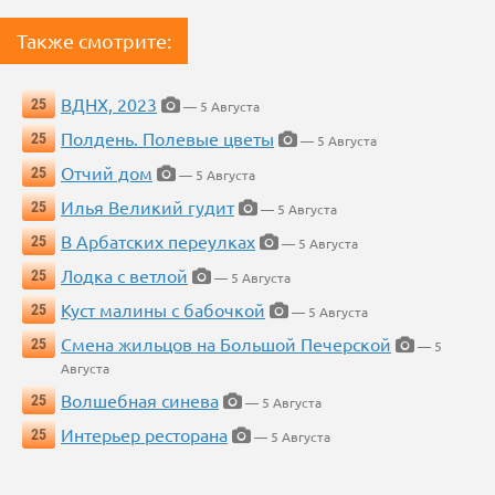
Также смотрите:
ВДНХ, 2023
25
— 5 Августа
Полдень. Полевые цветы
25
— 5 Августа
Отчий дом
25
— 5 Августа
Илья Великий гудит
25
— 5 Августа
В Арбатских переулках
25
— 5 Августа
Лодка с ветлой
25
— 5 Августа
Куст малины с бабочкой
25
— 5 Августа
Смена жильцов на Большой Печерской
25
— 5
Августа
Волшебная синева
25
— 5 Августа
Интерьер ресторана
25
— 5 Августа