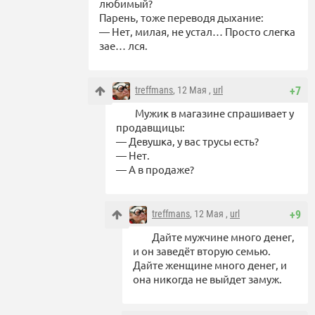
любимый?
Парень, тоже переводя дыхание:
— Нет, милая, не устал… Просто слегка
зае… лся.
treffmans
, 12 Мая ,
url
+7
Мужик в магазине спрашивает у
продавщицы:
— Девушка, у вас трусы есть?
— Нет.
— А в продаже?
treffmans
, 12 Мая ,
url
+9
Дайте мужчине много денег,
и он заведёт вторую семью.
Дайте женщине много денег, и
она никогда не выйдет замуж.