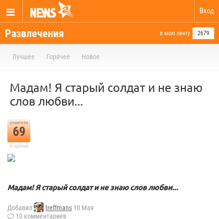
Вход
Развлечения
в мою ленту
2679
Лучшее
Горячее
Новое
Мадам! Я старый солдат и не знаю
слов любви...
отметили
69
в архиве
Мадам! Я старый солдат и не знаю слов любви...
Добавил
treffmans
10 Мая
10 комментариев