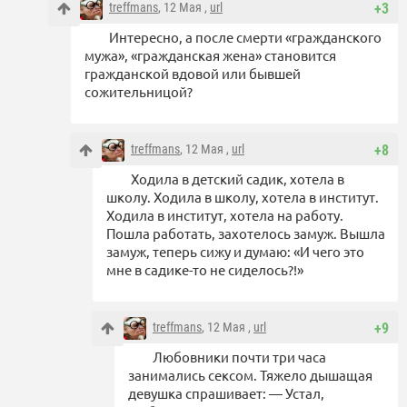
treffmans
, 12 Мая ,
url
+3
Интересно, а после смерти «гражданского
мужа», «гражданская жена» становится
гражданской вдовой или бывшей
сожительницой?
treffmans
, 12 Мая ,
url
+8
Ходила в детский садик, хотела в
школу. Ходила в школу, хотела в институт.
Ходила в институт, хотела на работу.
Пошла работать, захотелось замуж. Вышла
замуж, теперь сижу и думаю: «И чего это
мне в садике-то не сиделось?!»
treffmans
, 12 Мая ,
url
+9
Любовники почти три часа
занимались сексом. Тяжело дышащая
девушка спрашивает: — Устал,