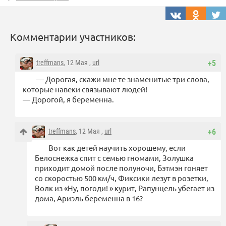
Комментарии участников:
treffmans
, 12 Мая ,
url
+5
— Дорогая, скажи мне те знаменитые три слова,
которые навеки связывают людей!
— Дорогой, я беременна.
treffmans
, 12 Мая ,
url
+6
Вот как детей научить хорошему, если
Белоснежка спит с семью гномами, Золушка
приходит домой после полуночи, Бэтмэн гоняет
со скоростью 500 км/ч, Фиксики лезут в розетки,
Волк из «Ну, погоди! » курит, Рапунцель убегает из
дома, Ариэль беременна в 16?