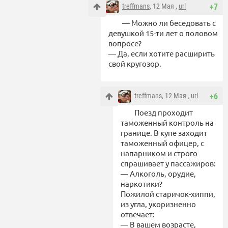
treffmans
, 12 Мая ,
url
+7
— Можно ли беседовать с
девушкой 15-ти лет о половом
вопросе?
— Да, если хотите расширить
свой кругозор.
treffmans
, 12 Мая ,
url
+6
Поезд проходит
таможенный контроль на
границе. В купе заходит
таможенный офицер, с
напарником и строго
спрашивает у пассажиров:
— Алкоголь, орудие,
наркотики?
Пожилой старичок-хиппи,
из угла, укоризненно
отвечает:
— В вашем возрасте,