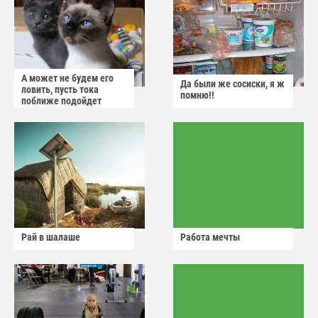
А может не будем его
Да были же сосиски, я ж
ловить, пусть тока
помню!!
поближе подойдет
Рай в шалаше
Работа мечты