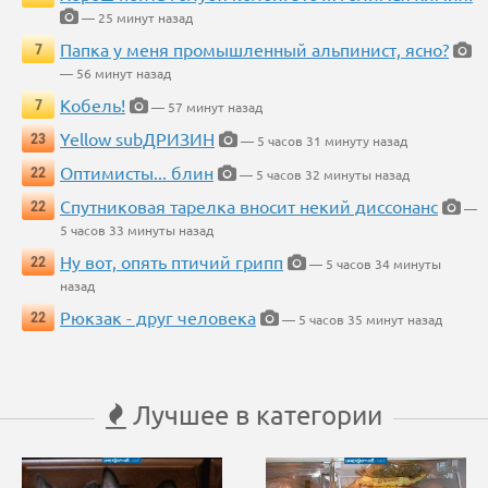
— 25 минут назад
Папка у меня промышленный альпинист, ясно?
7
— 56 минут назад
Кобель!
7
— 57 минут назад
Yellow subДРИЗИН
23
— 5 часов 31 минуту назад
Оптимисты... блин
22
— 5 часов 32 минуты назад
Спутниковая тарелка вносит некий диссонанс
22
—
5 часов 33 минуты назад
Ну вот, опять птичий грипп
22
— 5 часов 34 минуты
назад
Рюкзак - друг человека
22
— 5 часов 35 минут назад
Лучшее в категории