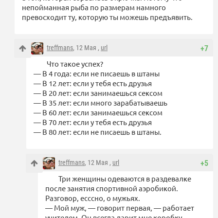
непойманная рыба по размерам намного
превосходит ту, которую ты можешь предъявить.
treffmans
, 12 Мая ,
url
+7
Что такое успех?
— В 4 года: если не писаешь в штаны
— В 12 лет: если у тебя есть друзья
— В 20 лет: если занимаешься сексом
— В 35 лет: если много зарабатываешь
— В 60 лет: если занимаешься сексом
— В 70 лет: если у тебя есть друзья
— В 80 лет: если не писаешь в штаны.
treffmans
, 12 Мая ,
url
+5
Три женщины одеваются в раздевалке
после занятия спортивной аэробикой.
Разговор, есссно, о мужьях.
— Мой муж, — говорит первая, — работает
учителем. Он всегда дарит мне коробку