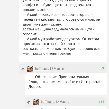
конфет или букет цветов перед тем, как
овладеть мною.
— А мой — ювелир, — говорит вторая, —
перед тем как заняться любовью со мной, он
дарит мне жемчужину.
Третья женщина задумалалсь на минуту и
говорит:
— А мой муж работает депутатом. Он всегда
присаживается на край кровати и
рассказывает мне, как это будет здорово для
меня, когда он меня трахнет.
treffmans
, 12 Мая ,
url
+7
Объявление. Привлекательная
блондинка поможет выйти из Интернета!
Дорого.
treffmans
, 12 Мая ,
url
+11