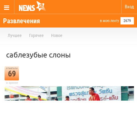
Вход
Развлечения
в мою ленту
2679
Лучшее
Горячее
Новое
саблезубые слоны
отметили
69
в архиве