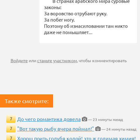
В странах арабского мира суровые
законы:
За воровство отрубают руку.
За побег ногу.
Поэтому об изнасиловании там никто
даже не помышляет...
Войдите
или
станьте участником
, чтобы комментировать
Также смотрите:
До чего романтика довела
7
— 23 минуты назад
"Вот такую рыбу вчера поймал!"
7
— 24 минуты назад
Хорош поить голубя колой! это ж голимая химия!
7