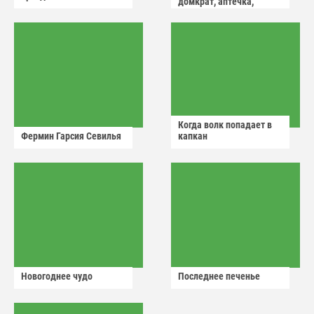
домкрат, аптечка,
аварийный знак
Когда волк попадает в
Фермин Гарсия Севилья
капкан
Новогоднее чудо
Последнее печенье