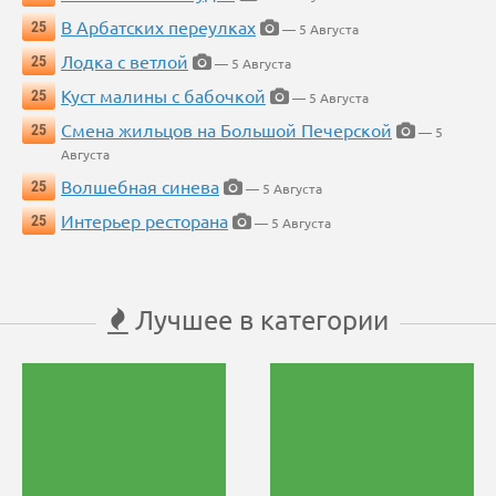
В Арбатских переулках
25
— 5 Августа
Лодка с ветлой
25
— 5 Августа
Куст малины с бабочкой
25
— 5 Августа
Смена жильцов на Большой Печерской
25
— 5
Августа
Волшебная синева
25
— 5 Августа
Интерьер ресторана
25
— 5 Августа
Лучшее в категории