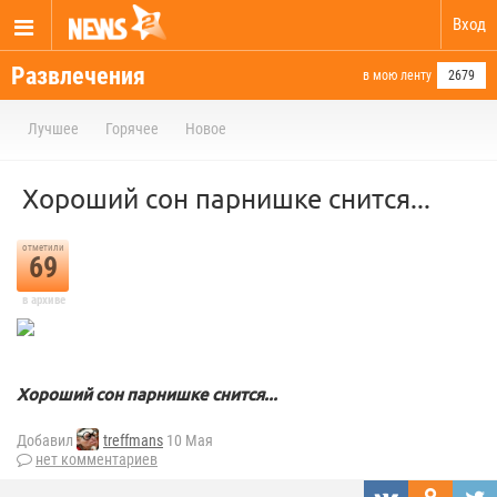
Вход
Развлечения
в мою ленту
2679
Лучшее
Горячее
Новое
Хороший сон парнишке снится...
отметили
69
в архиве
Хороший сон парнишке снится...
Добавил
treffmans
10 Мая
нет комментариев