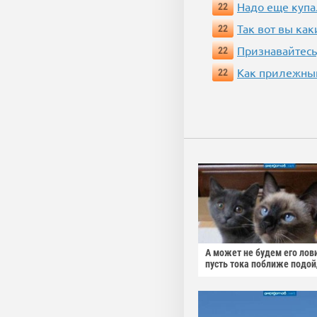
Надо еще купа
22
Так вот вы как
22
Признавайтесь
22
Как прилежный
22
А может не будем его лов
пусть тока поближе подо