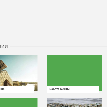
рии
аше
Работа мечты