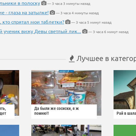
льники в полоску
— 3 часа 3 минуты назад
ие - глаза на затылке!
— 3 часа 4 минуты назад
, кто спрятал мои таблетки?
— 3 часа 5 минут назад
 ученик вижу Девы светлый лик...
— 3 часа 6 минут назад
Лучшее в катего
ить,
Да были же сосиски, я ж
йдет
помню!!
Рай в шал