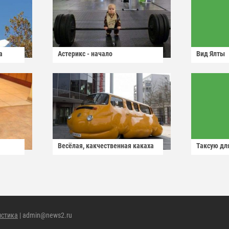
а
Астерикс - начало
Вид Ялты
Весёлая, какчественная какаха
Таксую для
истика
| admin@news2.ru