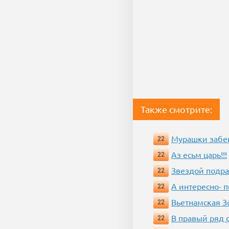
Также смотрите:
Мурашки забе
22
Аз есьм царь!!!
22
Звездой подр
22
А интересно- п
22
Вьетнамская 
22
В правый ряд 
22