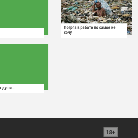
Погряз в работе по самое не
хочу
 души...
18+