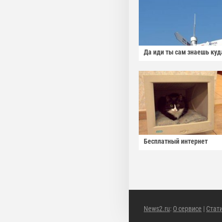
Да иди ты сам знаешь куд
Бесплатный интернет
News2.ru
:
О сервисе
|
Стат