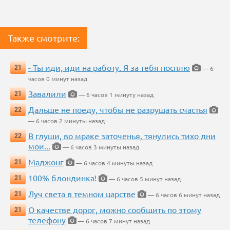
Также смотрите:
- Ты иди, иди на работу. Я за тебя посплю
21
— 6
часов 0 минут назад
Завалили
21
— 6 часов 1 минуту назад
Дальше не поеду, чтобы не разрушать счастья
22
— 6 часов 2 минуты назад
В глуши, во мраке заточенья, тянулись тихо дни
22
мои...
— 6 часов 3 минуты назад
Маджонг
21
— 6 часов 4 минуты назад
100% блондинка!
21
— 6 часов 5 минут назад
Луч света в темном царстве
21
— 6 часов 6 минут назад
О качестве дорог, можно сообщить по этому
21
телефону
— 6 часов 7 минут назад