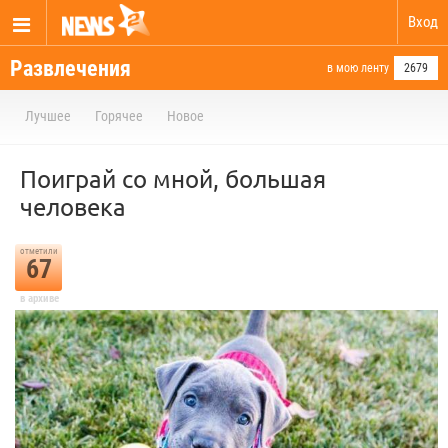
Вход
Развлечения
в мою ленту
2679
Лучшее
Горячее
Новое
Поиграй со мной, большая
человека
отметили
67
в архиве