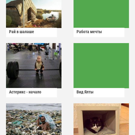
Рай в шалаше
Работа мечты
Астерикс - начало
Вид Ялты