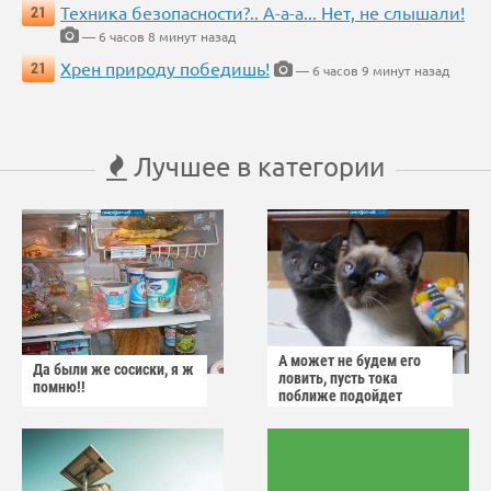
Техника безопасности?.. А-а-а... Нет, не слышали!
21
— 6 часов 8 минут назад
Хрен природу победишь!
21
— 6 часов 9 минут назад
Лучшее в категории
А может не будем его
Да были же сосиски, я ж
ловить, пусть тока
помню!!
поближе подойдет