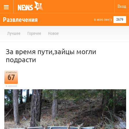
Вход
Развлечения
в мою ленту
2679
Лучшее
Горячее
Новое
За время пути,зайцы могли
подрасти
отметили
67
в архиве