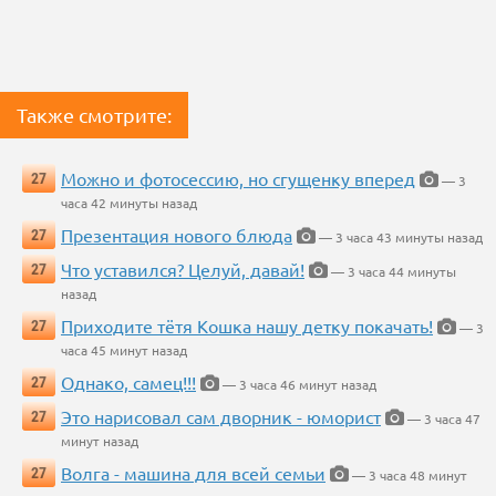
Также смотрите:
Можно и фотосессию, но сгущенку вперед
27
— 3
часа 42 минуты назад
Презентация нового блюда
27
— 3 часа 43 минуты назад
Что уставился? Целуй, давай!
27
— 3 часа 44 минуты
назад
Приходите тётя Кошка нашу детку покачать!
27
— 3
часа 45 минут назад
Однако, самец!!!
27
— 3 часа 46 минут назад
Это нарисовал сам дворник - юморист
27
— 3 часа 47
минут назад
Волга - машина для всей семьи
27
— 3 часа 48 минут