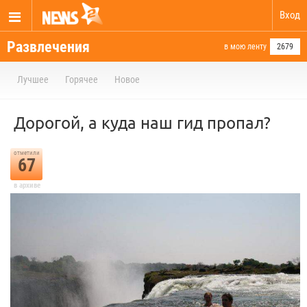
Вход
Развлечения
в мою ленту
2679
Лучшее
Горячее
Новое
Дорогой, а куда наш гид пропал?
отметили
67
в архиве