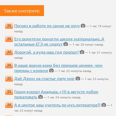
Также смотрите:
Погряз в работе по самое не хочу
25
— 1 час 19 минут
назад
Его родители помогли школе материально..А
24
остальные ЕГЭ не сдадут
— 1 час 20 минут назад
Дорогой, а куда наш гид пропал?
24
— 1 час 21 минуту
назад
В наше время кони без принцев ценнее, чем
24
принцы с конями
— 1 час 22 минуты назад
Дай Джим на счастье лапу мне
23
— 1 час 23 минуты
назад
Город-курорт Анадырь +10 в августе добро
23
пожаловать
— 1 час 24 минуты назад
А в центре наш учитель по муз.литературе))
24
— 1
час 25 минут назад