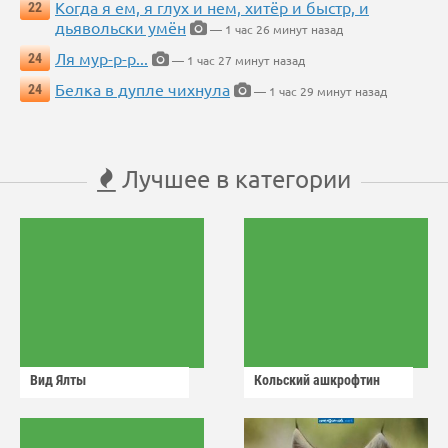
Когда я ем, я глух и нем, хитёр и быстр, и
22
дьявольски умён
— 1 час 26 минут назад
Ля мур-р-р...
24
— 1 час 27 минут назад
Белка в дупле чихнула
24
— 1 час 29 минут назад
Лучшее в категории
Вид Ялты
Кольский ашкрофтин