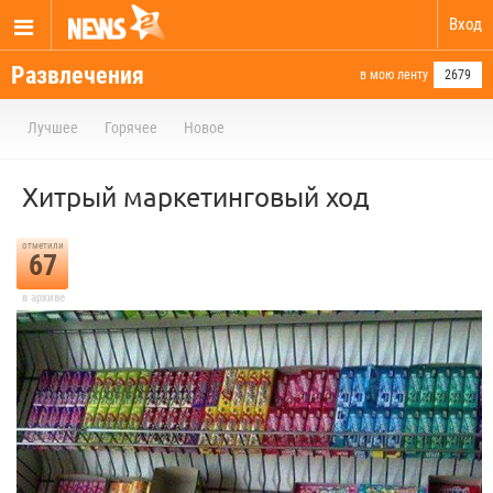
Вход
Развлечения
в мою ленту
2679
Лучшее
Горячее
Новое
Хитрый маркетинговый ход
отметили
67
в архиве