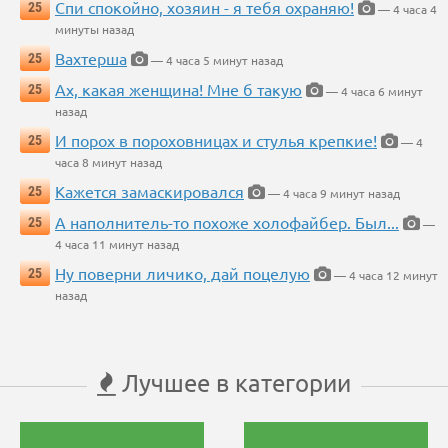
Спи спокойно, хозяин - я тебя охраняю!
25
— 4 часа 4
минуты назад
Вахтерша
25
— 4 часа 5 минут назад
Ах, какая женщина! Мне б такую
25
— 4 часа 6 минут
назад
И порох в пороховницах и стулья крепкие!
25
— 4
часа 8 минут назад
Кажется замаскировался
25
— 4 часа 9 минут назад
А наполнитель-то похоже холофайбер. Был...
25
—
4 часа 11 минут назад
Ну поверни личико, дай поцелую
25
— 4 часа 12 минут
назад
Лучшее в категории