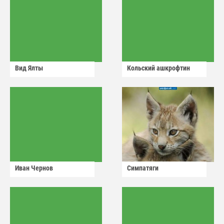
Вид Ялты
Кольский ашкрофтин
Иван Чернов
Симпатяги