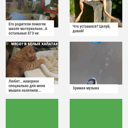
Его родители помогли
Что уставился? Целуй,
школе материально..А
давай!
остальные ЕГЭ не
сдадут
Любят...наверное
специально для меня
Зримая музыка
мышек налепили...