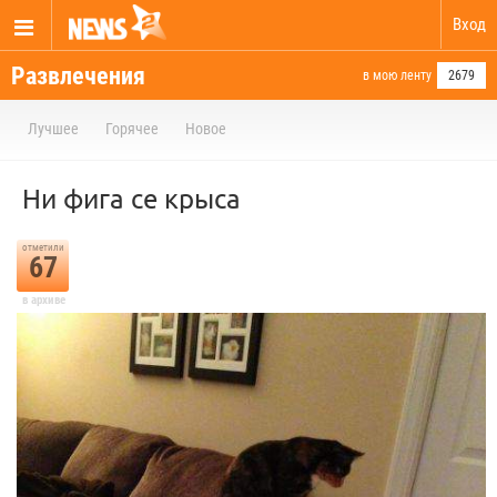
Вход
Развлечения
в мою ленту
2679
Лучшее
Горячее
Новое
Ни фига се крыса
отметили
67
в архиве