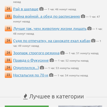
назад
Рай в шалаше
24
— 1 час 46 минут назад
Война войной, а обед по расписанию
23
— 1 час 47
минут назад
Лучше так, чем животину жизни лишать
24
— 1 час
48 минут назад
Судя по отпечатку, на самокате ехал кабан
24
— 1
час 49 минут назад
Зоопарк строгого режима
24
— 1 час 51 минуту назад
Правда о Фукусиме
24
— 1 час 52 минуты назад
Отдуплился...)
24
— 1 час 53 минуты назад
Ностальгия по 70-м
23
— 1 час 54 минуты назад
Лучшее в категории