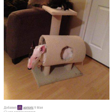
Добавил
aprioric
9 Мая
нет комментариев