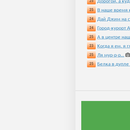
Дорогой, а куд
25
В наше время 
25
Дай Джим на с
24
Город-курорт 
24
А в центре наш
25
Когда я ем, я 
23
Ля мур-р-р...
25
Белка в дупле
25