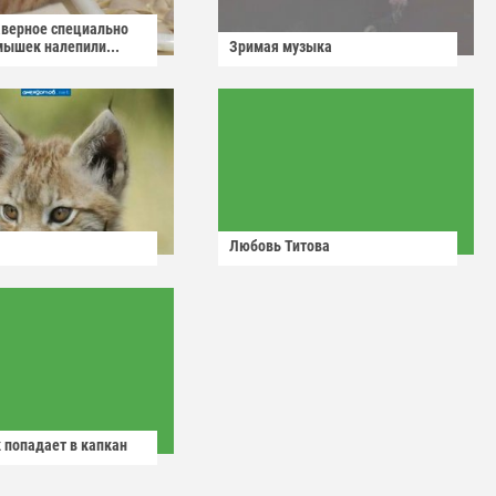
аверное специально
мышек налепили...
Зримая музыка
Любовь Титова
 попадает в капкан