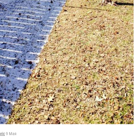
oric
9 Мая