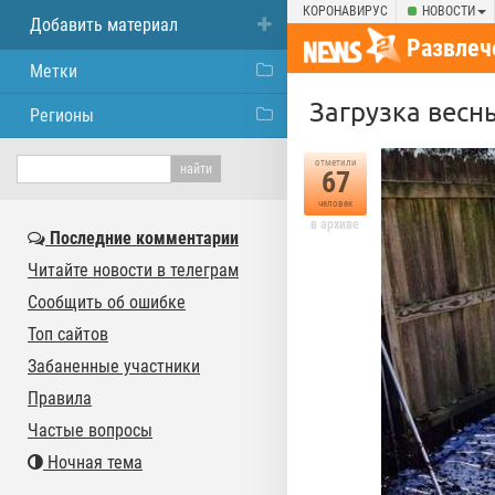
КОРОНАВИРУС
НОВОСТИ
Добавить материал
Развлеч
Метки
Загрузка весны
Регионы
отметили
67
человек
в архиве
Последние комментарии
Читайте новости в телеграм
Сообщить об ошибке
Топ сайтов
Забаненные участники
Правила
Частые вопросы
Ночная тема