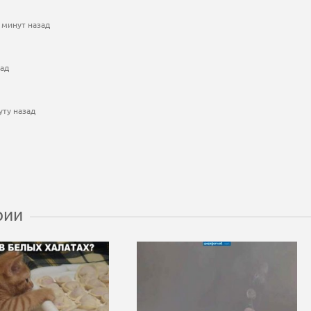
 минут назад
зад
уту назад
рии