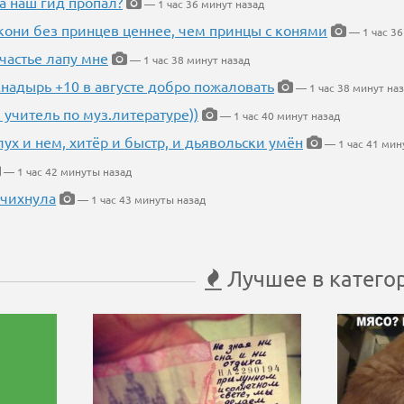
а наш гид пропал?
— 1 час 36 минут назад
кони без принцев ценнее, чем принцы с конями
— 1 час 36
частье лапу мне
— 1 час 38 минут назад
Анадырь +10 в августе добро пожаловать
— 1 час 38 минут на
 учитель по муз.литературе))
— 1 час 40 минут назад
глух и нем, хитёр и быстр, и дьявольски умён
— 1 час 41 мин
— 1 час 42 минуты назад
 чихнула
— 1 час 43 минуты назад
Лучшее в катего