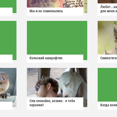
Любят...н
Мы и не сомневались
для меня 
Кольский ашкрофтин
Симпатяги
Спи спокойно, хозяин - я тебя
охраняю!
Когда волк