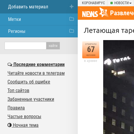
КОРОНАВИРУС
НОВОСТИ
Добавить материал
Развлеч
Метки
Летающая таре
Регионы
отметили
67
человек
в архиве
Последние комментарии
Читайте новости в телеграм
Сообщить об ошибке
Топ сайтов
Забаненные участники
Правила
Частые вопросы
Ночная тема