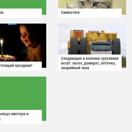
ов
Симпатяги
Следующие в колонне грузовики
везут: насос, домкрат, аптечка,
астоящий праздник!
аварийный знак
ыльцо мистера и
д