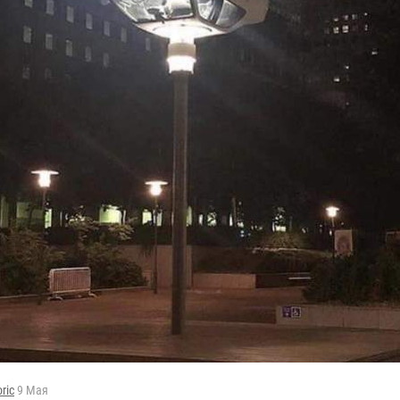
oric
9 Мая