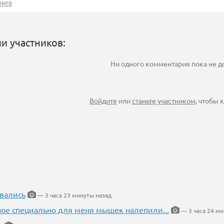
риев
и участников:
Ни одного комментария пока не 
Войдите
или
станьте участником
, чтобы
вались
— 3 часа 23 минуты назад
ное специально для меня мышек налепили...
— 3 часа 24 ми