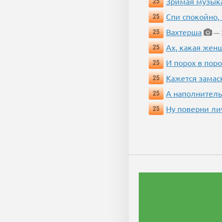
Зримая музык
25
Спи спокойно, 
25
Вахтерша
25
— 3
Ах, какая жен
25
И порох в поро
25
Кажется замас
25
А наполнитель
25
Ну поверни ли
25