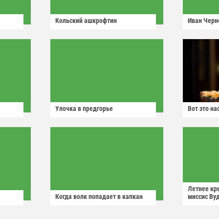
Кольский ашкрофтин
Иван Черн
Улочка в предгорье
Вот это н
Летнее кр
Когда волк попадает в капкан
миссис Ву