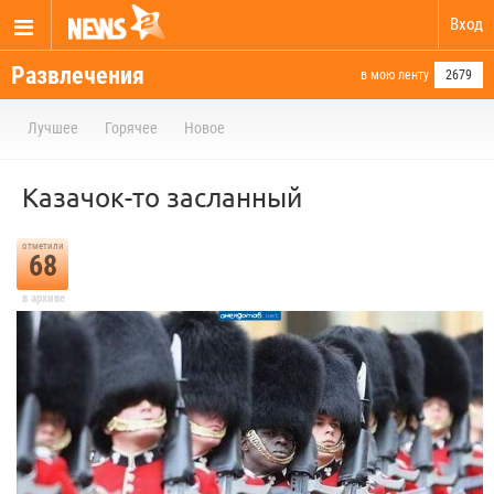
Вход
Развлечения
в мою ленту
2679
Лучшее
Горячее
Новое
Казачок-то засланный
отметили
68
в архиве