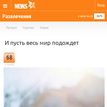
Вход
Развлечения
в мою ленту
2679
Лучшее
Горячее
Новое
И пусть весь мир подождет
отметили
68
в архиве