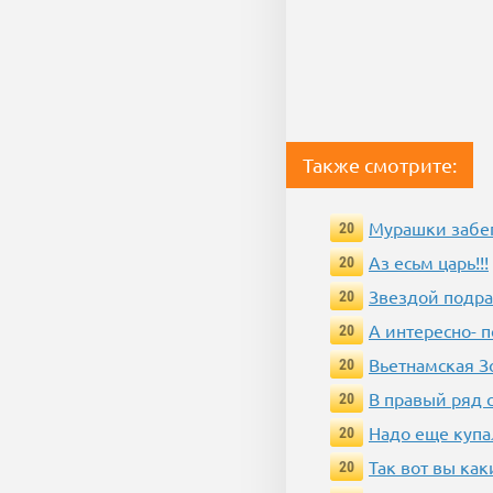
Также смотрите:
Мурашки забе
20
Аз есьм царь!!!
20
Звездой подр
20
А интересно- п
20
Вьетнамская 
20
В правый ряд 
20
Надо еще купа
20
Так вот вы как
20