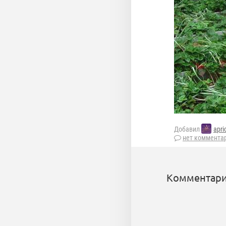
Добавил
apri
нет коммента
Комментари