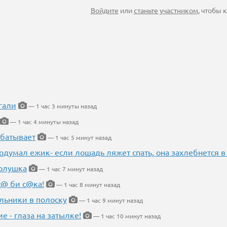
Войдите
или
станьте участником
, чтобы
гали
— 1 час 3 минуты назад
— 1 час 4 минуты назад
абатывает
— 1 час 5 минут назад
одумал ежик- если лошадь ляжет спать, она захлебнется в
Золушка
— 1 час 7 минут назад
с@ би с@ка!
— 1 час 8 минут назад
льники в полоску
— 1 час 9 минут назад
ие - глаза на затылке!
— 1 час 10 минут назад