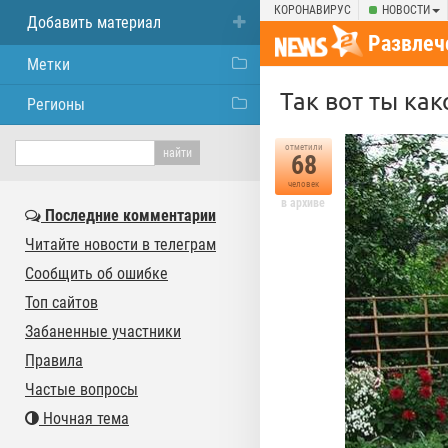
КОРОНАВИРУС
НОВОСТИ
Добавить материал
Развлеч
Метки
Так вот ты как
Регионы
отметили
68
человек
в архиве
Последние комментарии
Читайте новости в телеграм
Сообщить об ошибке
Топ сайтов
Забаненные участники
Правила
Частые вопросы
Ночная тема