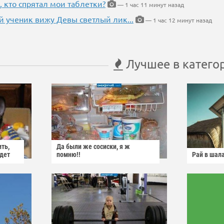
, кто спрятал мои таблетки?
— 1 час 11 минут назад
 ученик вижу Девы светлый лик...
— 1 час 12 минут назад
Лучшее в катего
ить,
Да были же сосиски, я ж
йдет
помню!!
Рай в шал