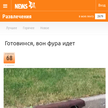
Вход
Развлечения
в мою ленту
2679
Лучшее
Горячее
Новое
Готовимся, вон фура идет
отметили
68
в архиве