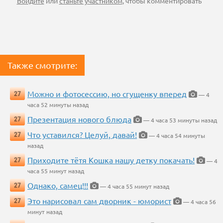
Войдите
или
станьте участником
, чтобы комментировать
Также смотрите:
Можно и фотосессию, но сгущенку вперед
27
— 4
часа 52 минуты назад
Презентация нового блюда
27
— 4 часа 53 минуты назад
Что уставился? Целуй, давай!
27
— 4 часа 54 минуты
назад
Приходите тётя Кошка нашу детку покачать!
27
— 4
часа 55 минут назад
Однако, самец!!!
27
— 4 часа 55 минут назад
Это нарисовал сам дворник - юморист
27
— 4 часа 56
минут назад