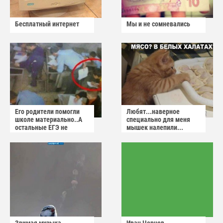
Бесплатный интернет
Мы и не сомневались
Его родители помогли
Любят...наверное
школе материально..А
специально для меня
остальные ЕГЭ не
мышек налепили...
сдадут
Зримая музыка
Иван Чернов