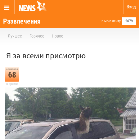
Вход
Развлечения
в мою ленту
2679
Лучшее
Горячее
Новое
Я за всеми присмотрю
отметили
68
в архиве