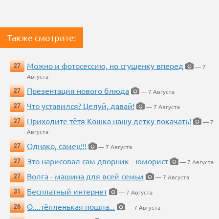
Также смотрите:
Можно и фотосессию, но сгущенку вперед
27
— 7
Августа
Презентация нового блюда
27
— 7 Августа
Что уставился? Целуй, давай!
27
— 7 Августа
Приходите тётя Кошка нашу детку покачать!
27
— 7
Августа
Однако, самец!!!
27
— 7 Августа
Это нарисовал сам дворник - юморист
27
— 7 Августа
Волга - машина для всей семьи
27
— 7 Августа
Бесплатный интернет
31
— 7 Августа
О....тёпленькая пошла...
26
— 7 Августа