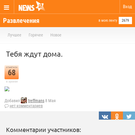
Вход
Развлечения
в мою ленту
2679
Лучшее
Горячее
Новое
Тебя ждут дома.
отметили
68
в архиве
Добавил
treffmans
8 Мая
нет комментариев
Комментарии участников: