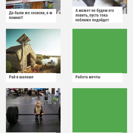
А может не будем его
Да были же сосиски, я ж
ловить, пусть тока
помню!!
поближе подойдет
Рай в шалаше
Работа мечты