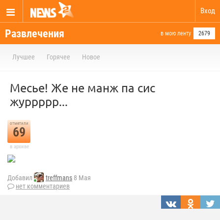
Вход
Развлечения
в мою ленту
2679
Лучшее
Горячее
Новое
Месье! Же не манж па сис
журрррр...
отметили
69
в архиве
Добавил
treffmans
8 Мая
нет комментариев