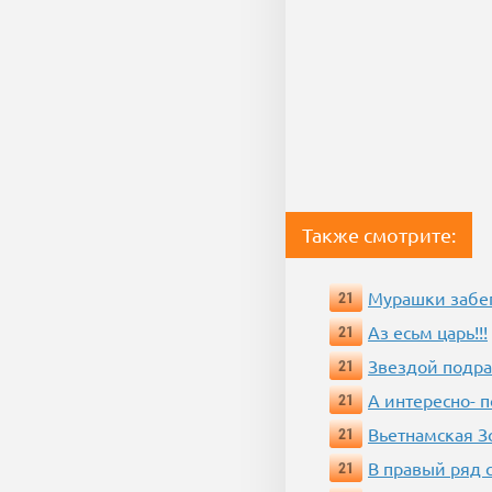
Также смотрите:
Мурашки забе
21
Аз есьм царь!!!
21
Звездой подр
21
А интересно- п
21
Вьетнамская 
21
В правый ряд 
21