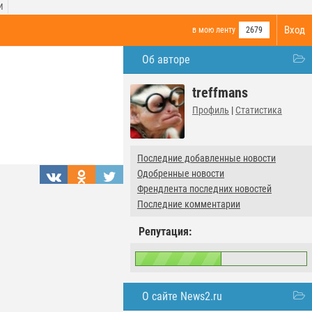
И
Вход
в мою ленту
2679
Об авторе
treffmans
Профиль
|
Статистика
Последние добавленные новости
Одобренные новости
Френдлента последних новостей
Последние комментарии
Репутация:
О сайте News2.ru