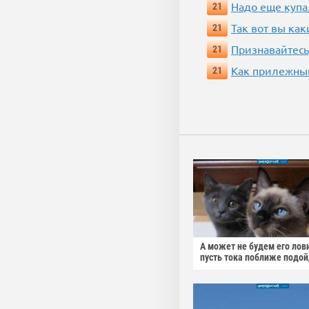
Надо еще купа
21
Так вот вы как
21
Признавайтесь
21
Как прилежный
21
А может не будем его лов
пусть тока поближе подо