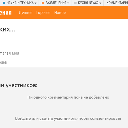
НАУКА И ТЕХНИКА
РАЗВЛЕЧЕНИЯ
КУХНЯ NEWS2
КОММЕНТАРИ
ения
Лучшее
Горячее
Новое
их...
fmans
8 Мая
риев
и участников:
Ни одного комментария пока не добавлено
Войдите
или
станьте участником
, чтобы комментировать