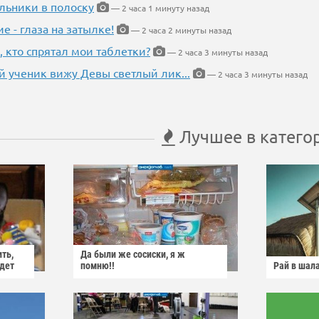
льники в полоску
— 2 часа 1 минуту назад
ие - глаза на затылке!
— 2 часа 2 минуты назад
, кто спрятал мои таблетки?
— 2 часа 3 минуты назад
 ученик вижу Девы светлый лик...
— 2 часа 3 минуты назад
Лучшее в катего
ить,
Да были же сосиски, я ж
йдет
помню!!
Рай в шал