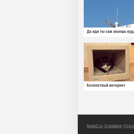
Да иди ты сам знаешь куд
Бесплатный интернет
News2.ru
:
О сервисе
|
Стат