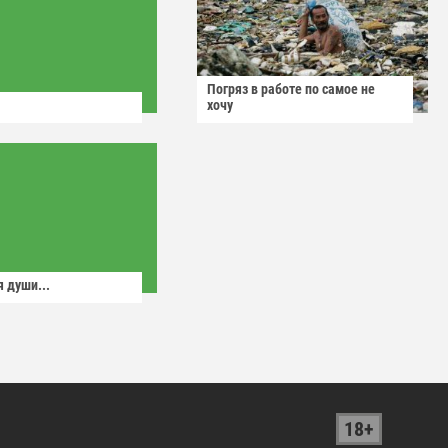
Погряз в работе по самое не
хочу
 души...
18+