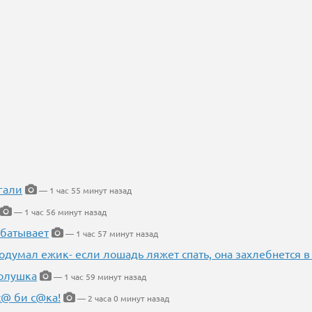
гали
— 1 час 55 минут назад
— 1 час 56 минут назад
абатывает
— 1 час 57 минут назад
одумал ежик- если лошадь ляжет спать, она захлебнется в
Золушка
— 1 час 59 минут назад
с@ би с@ка!
— 2 часа 0 минут назад