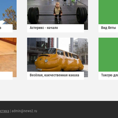
а
Астерикс - начало
Вид Ялты
Весёлая, какчественная какаха
Таксую для
истика
| admin@news2.ru