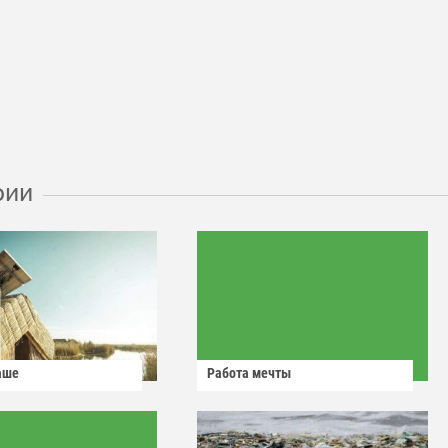
рии
аше
Работа мечты