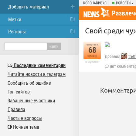
КОРОНАВИРУС
НОВОСТИ
Добавить материал
Развлеч
Метки
Свой среди чуж
Регионы
отметили
68
Добавил
tref
человек
в архиве
Последние комментарии
нет коммента
Читайте новости в телеграм
Сообщить об ошибке
Комментари
Топ сайтов
Забаненные участники
Правила
Частые вопросы
Ночная тема