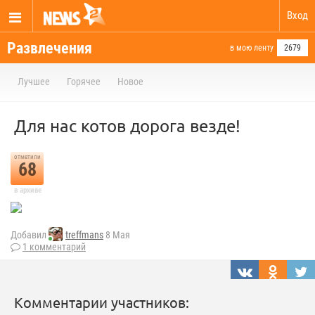
Вход
Развлечения
в мою ленту
2679
Лучшее
Горячее
Новое
Для нас котов дорога везде!
отметили
68
в архиве
Добавил
treffmans
8 Мая
1 комментарий
Комментарии участников: