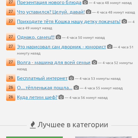
Презентация нового блюда
27
— 4 часа 48 минут назад
Что уставился? Целуй, давай!
27
— 4 часа 48 минут назад
Приходите тётя Кошка нашу детку покачать!
27
— 4
часа 49 минут назад
Однако, самец!!!
27
— 4 часа 50 минут назад
Это нарисовал сам дворник - юморист
27
— 4 часа 51
минуту назад
Волга - машина для всей семьи
27
— 4 часа 52 минуты
назад
Бесплатный интернет
29
— 4 часа 53 минуты назад
О....тёпленькая пошла...
26
— 4 часа 55 минут назад
Куда летим шеф?
26
— 4 часа 56 минут назад
Лучшее в категории