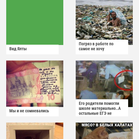
Погряз в работе по
Вид Ялты
самое не хочу
Его родители помогли
школе материально..А
Мы и не сомневались
остальные ЕГЭ не
сдадут