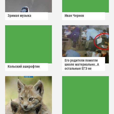
Зримая музыка
Иван Чернов
Его родители помогли
школе материально..А
Кольский ашкрофтин
остальные ЕГЭ не
сдадут