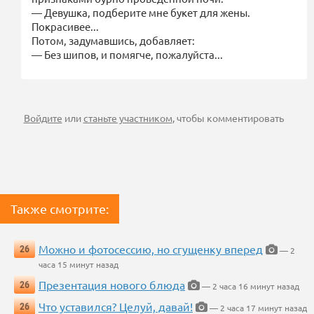
— Девушка, подберите мне букет для жены.
Покрасивее...
Потом, задумавшись, добавляет:
— Без шипов, и помягче, пожалуйста...
Войдите
или
станьте участником
, чтобы комментировать
Также смотрите:
Можно и фотосессию, но сгущенку вперед
26
— 2
часа 15 минут назад
Презентация нового блюда
26
— 2 часа 16 минут назад
Что уставился? Целуй, давай!
26
— 2 часа 17 минут назад