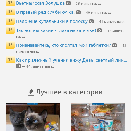
Вьетнамская Золушка
12
— 39 минут назад
В правый ряд с@ би с@ка!
12
— 40 минут назад
Надо еще купальники в полоску
12
— 41 минуту назад
Так вот вы какие - глаза на затылке!
12
— 42 минуты
назад
Признавайтесь, кто спрятал мои таблетки?
12
— 43
минуты назад
Как прилежный ученик вижу Девы светлый лик...
12
— 44 минуты назад
Лучшее в категории