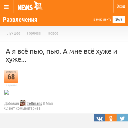
Вход
Развлечения
в мою ленту
2679
Лучшее
Горячее
Новое
А я всё пью, пью. А мне всё хуже и
хуже...
отметили
68
в архиве
Добавил
treffmans
8 Мая
нет комментариев