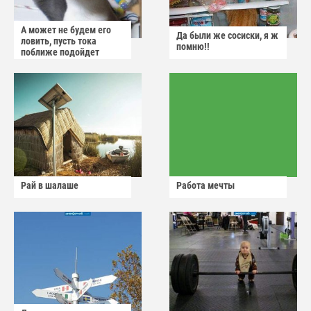
А может не будем его
Да были же сосиски, я ж
ловить, пусть тока
помню!!
поближе подойдет
Рай в шалаше
Работа мечты