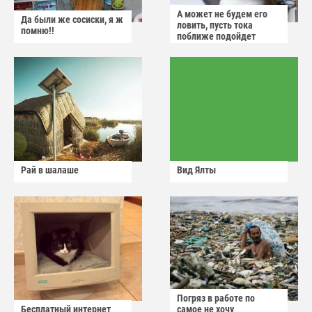
А может не будем его
Да были же сосиски, я ж
ловить, пусть тока
помню!!
поближе подойдет
Рай в шалаше
Вид Ялты
Погряз в работе по
Бесплатный интернет
самое не хочу