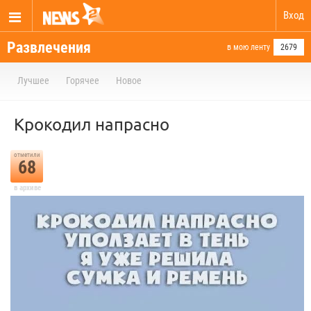
Вход
Развлечения
в мою ленту
2679
Лучшее
Горячее
Новое
Крокодил напрасно
отметили
68
в архиве