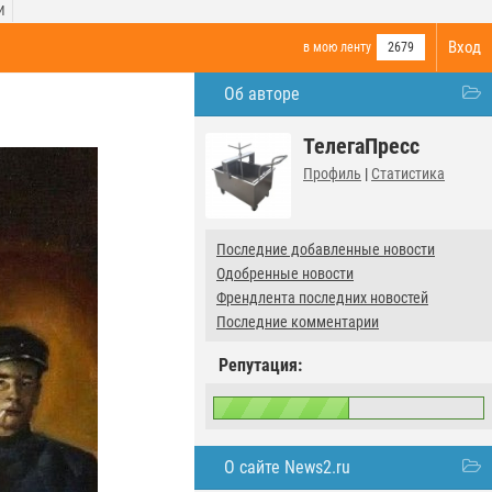
И
Вход
в мою ленту
2679
Об авторе
ТелегаПресс
Профиль
|
Статистика
Последние добавленные новости
Одобренные новости
Френдлента последних новостей
Последние комментарии
Репутация:
О сайте News2.ru