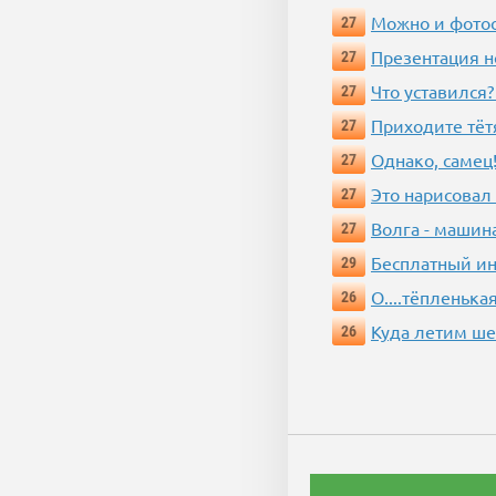
Можно и фотос
27
Презентация 
27
Что уставился?
27
Приходите тёт
27
Однако, самец!
27
Это нарисовал
27
Волга - машин
27
Бесплатный ин
29
О....тёпленькая
26
Куда летим ш
26