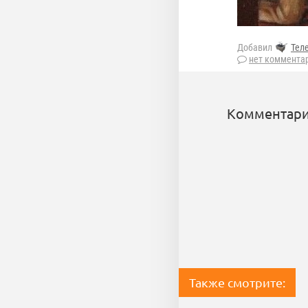
Добавил
Тел
нет коммента
Комментари
Также смотрите: