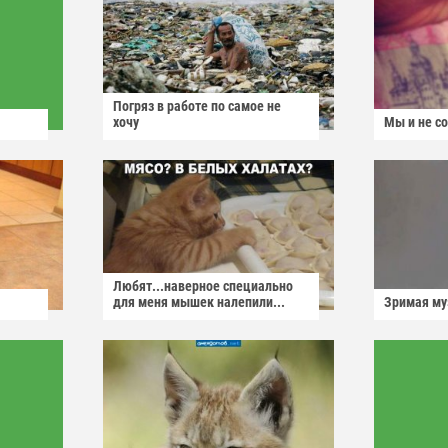
Погряз в работе по самое не
хочу
Мы и не с
Любят...наверное специально
для меня мышек налепили...
Зримая м