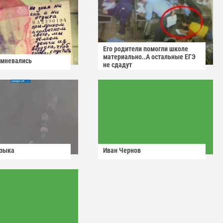
Его родители помогли школе
материально..А остальные ЕГЭ
омневались
не сдадут
узыка
Иван Чернов