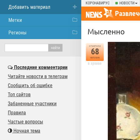
КОРОНАВИРУС
НОВОСТИ
Добавить материал
Развлеч
Метки
Мысленно
Регионы
отметили
68
человек
в архиве
Последние комментарии
Читайте новости в телеграм
Сообщить об ошибке
Топ сайтов
Забаненные участники
Правила
Частые вопросы
Ночная тема