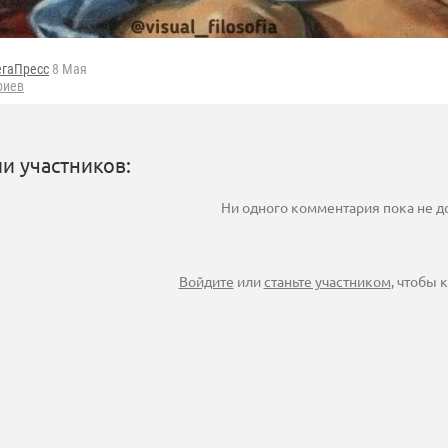
егаПресс
8 Мая
риев
и участников:
Ни одного комментария пока не 
Войдите
или
станьте участником
, чтобы