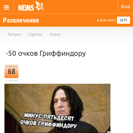
Вход
Развлечения
в мою ленту
2679
Лучшее
Горячее
Новое
-50 очков Гриффиндору
отметили
68
в архиве