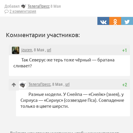
Добавил
ТелегаПресс
8 Мая
2 комментария
Комментарии участников:
jzucen
, 8 Мая ,
url
+1
Так Северус-же терь тоже чёрный — братана
сливает?
ТелегаПресс
, 8 Мая ,
url
+2
Разные модели. У Снейпа — «Снейк» (змея), у
Сириуса — «Сириус» (созвездие Пса). Совпадение
только в цвете шерсти.
Войдите
или
станьте участником
, чтобы комментировать