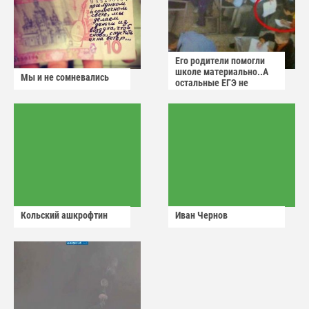
Его родители помогли
школе материально..А
Мы и не сомневались
остальные ЕГЭ не
сдадут
Кольский ашкрофтин
Иван Чернов