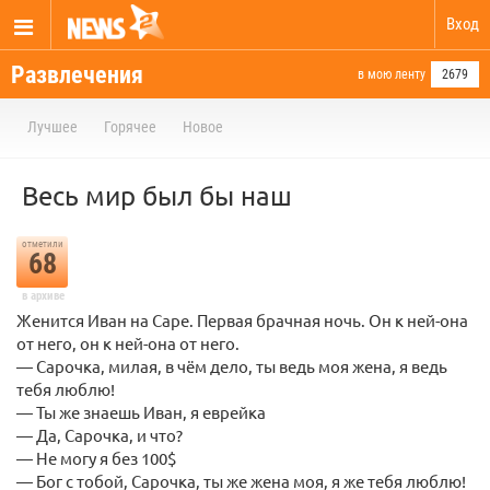
Вход
Развлечения
в мою ленту
2679
Лучшее
Горячее
Новое
Весь мир был бы наш
отметили
68
в архиве
Женится Иван на Саре. Первая брачная ночь. Он к ней-она
от него, он к ней-она от него.
— Сарочка, милая, в чём дело, ты ведь моя жена, я ведь
тебя люблю!
— Ты же знаешь Иван, я еврейка
— Да, Сарочка, и что?
— Не могу я без 100$
— Бог с тобой, Сарочка, ты же жена моя, я же тебя люблю!