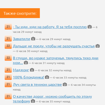
Также смотрите:
- Ты иди, иди на работу. Я за тебя посплю
21
— 6
часов 29 минут назад
Завалили
21
— 6 часов 29 минут назад
Дальше не поеду, чтобы не разрушать счастья
22
— 6 часов 30 минут назад
В глуши, во мраке заточенья, тянулись тихо дни
22
мои...
— 6 часов 31 минуту назад
Маджонг
21
— 6 часов 32 минуты назад
100% блондинка!
21
— 6 часов 33 минуты назад
Луч света в темном царстве
21
— 6 часов 34 минуты
назад
О качестве дорог, можно сообщить по этому
21
телефону
— 6 часов 35 минут назад