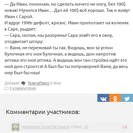
— Да Иван, понимаю, но сделать ничего не могу, без 100$
никак! Мучился Иван… Дал ей 100$-всё хорошо. Так и живут
Иван с Сарой.
И вдруг 1998г-дефолт, кризис. Иван приползает на коленях
к Саре, рыдает:
— Сара, милая, мы разорены! Сара зовёт его к окну,
отодвигает штору:
— Ваня, не переживай ты так. Видишь, вон за углом
булочная-это моя булочная, а видишь, дом напротив
аптека-это моя аптека. А видишь вон там стройка идёт-это
мой дом строится! А был бы ты попроворней Ваня, да весь
мир был бы наш!
Добавил
ТелегаПресс
8 Мая
3 комментария
Комментарии участников:
Чемпионат по регби Unated
, 8 Мая ,
url
-14