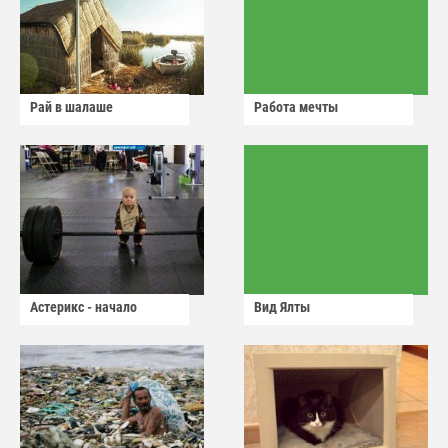
Рай в шалаше
Работа мечты
Астерикс - начало
Вид Ялты