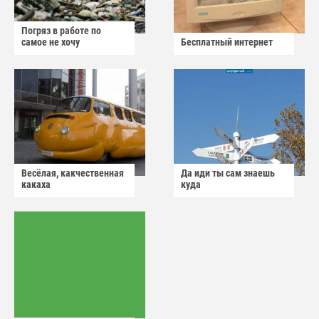
Погряз в работе по
самое не хочу
Бесплатный интернет
Весёлая, какчественная
Да иди ты сам знаешь
какаха
куда