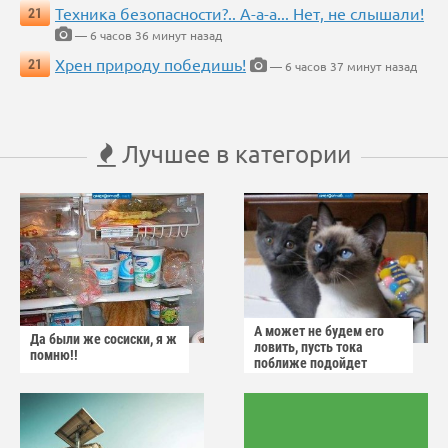
Техника безопасности?.. А-а-а... Нет, не слышали!
21
— 6 часов 36 минут назад
Хрен природу победишь!
21
— 6 часов 37 минут назад
Лучшее в категории
А может не будем его
Да были же сосиски, я ж
ловить, пусть тока
помню!!
поближе подойдет