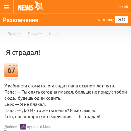
Вход
Развлечения
в мою ленту
2679
Лучшее
Горячее
Новое
Я страдал!
отметили
67
в архиве
У кабинета стоматолога сидит папа с сыном лет пяти.
Папа: — Ты опять сегодня плакал, больше не приду с тобой
сюда, будешь один ходить.
Сын: — Я не плакал.
Папа: — Да? И что же ты делал? Я же слышал.
Сын, после короткого молчания: — Я страдал!
Добавил
aprioric
8 Мая