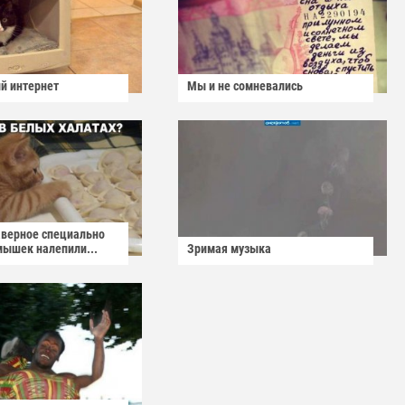
й интернет
Мы и не сомневались
аверное специально
мышек налепили...
Зримая музыка