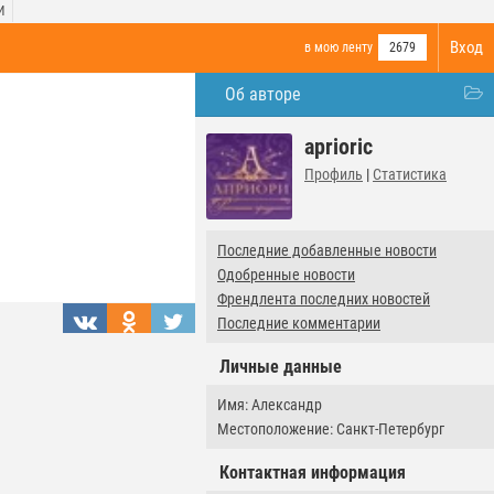
И
Вход
в мою ленту
2679
Об авторе
aprioric
Профиль
|
Статистика
Последние добавленные новости
Одобренные новости
Френдлента последних новостей
Последние комментарии
Личные данные
Имя: Александр
Местоположение: Санкт-Петербург
Контактная информация