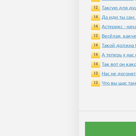
Таксую для душ
12
Да иди ты сам
14
Астерикс - нач
14
Весёлая, какч
13
Такой должна 
14
А теперь у нас
14
Так вот он ка
14
Нас не догонят
13
Что вы щас там
13