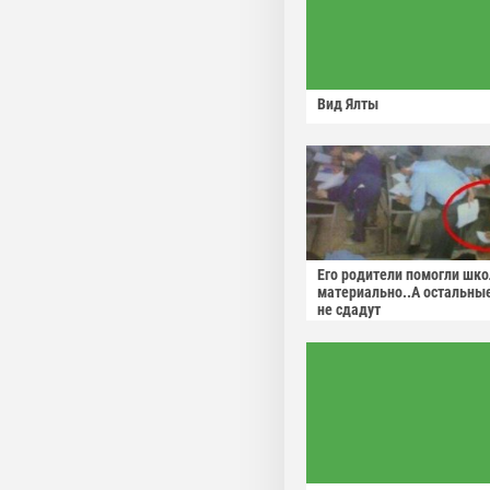
Вид Ялты
Его родители помогли шко
материально..А остальны
не сдадут