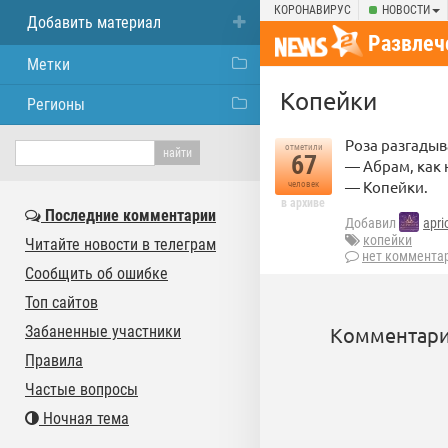
КОРОНАВИРУС
НОВОСТИ
Добавить материал
Развлеч
Метки
Копейки
Регионы
Роза разгадыв
отметили
67
— Абрам, как 
— Копейки.
человек
в архиве
Последние комментарии
Добавил
apri
копейки
Читайте новости в телеграм
нет коммента
Сообщить об ошибке
Топ сайтов
Забаненные участники
Комментари
Правила
Частые вопросы
Ночная тема