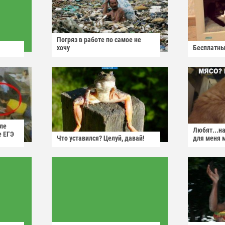
Погряз в работе по самое не
хочу
Бесплатны
ле
Любят...н
е ЕГЭ
Что уставился? Целуй, давай!
для меня 