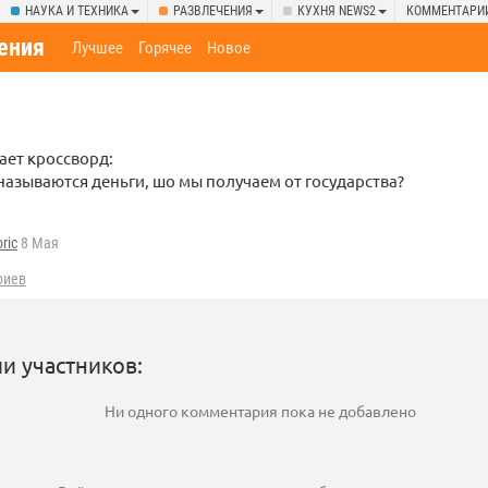
НАУКА И ТЕХНИКА
РАЗВЛЕЧЕНИЯ
КУХНЯ NEWS2
КОММЕНТАРИ
ения
Лучшее
Горячее
Новое
ает кроссворд:
называются деньги, шо мы получаем от государства?
oric
8 Мая
риев
и участников:
Ни одного комментария пока не добавлено