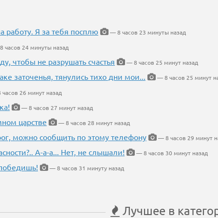
на работу. Я за тебя посплю
— 8 часов 23 минуты назад
8 часов 24 минуты назад
ду, чтобы не разрушать счастья
— 8 часов 25 минут назад
аке заточенья, тянулись тихо дни мои...
— 8 часов 25 минут н
 часов 26 минут назад
ка!
— 8 часов 27 минут назад
мном царстве
— 8 часов 28 минут назад
рог, можно сообщить по этому телефону
— 8 часов 29 минут н
ности?.. А-а-а... Нет, не слышали!
— 8 часов 30 минут назад
победишь!
— 8 часов 31 минуту назад
Лучшее в катего