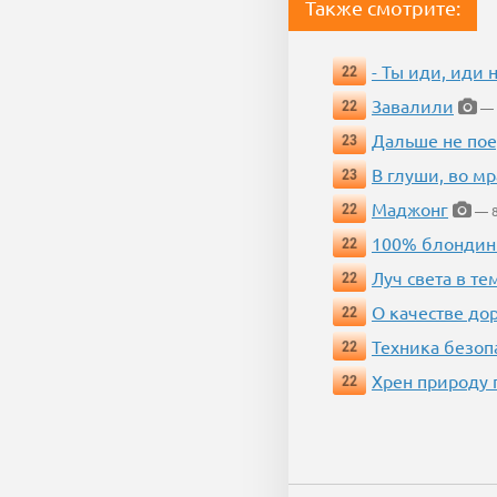
Также смотрите:
- Ты иди, иди 
22
Завалили
22
— 
Дальше не пое
23
В глуши, во мр
23
Маджонг
22
— 8
100% блондин
22
Луч света в те
22
О качестве до
22
Техника безопас
22
Хрен природу 
22