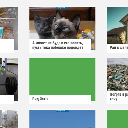
А может не будем его ловить,
пусть тока поближе подойдет
Рай в шал
Погряз в р
Вид Ялты
хочу