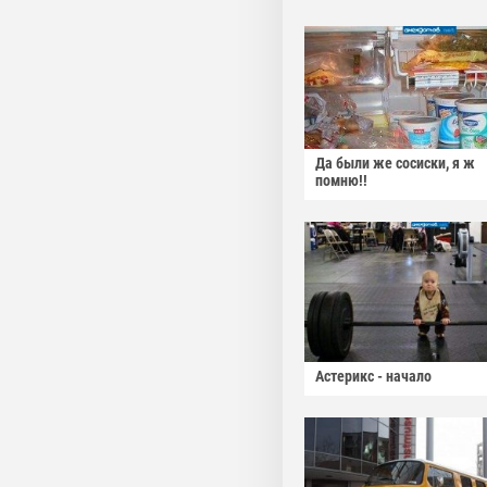
Да были же сосиски, я ж
помню!!
Астерикс - начало