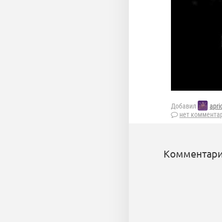
Добавил
apri
нет коммента
Комментари