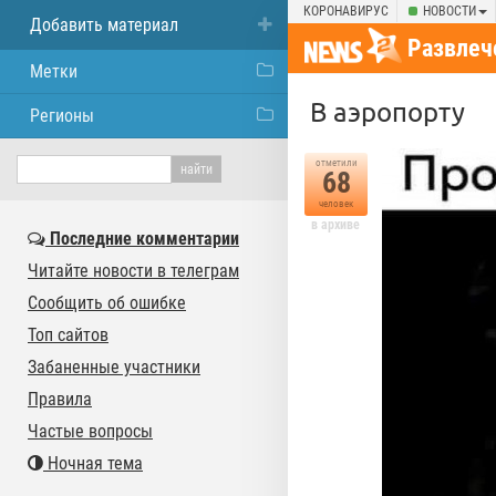
КОРОНАВИРУС
НОВОСТИ
Добавить материал
Развлеч
Метки
В аэропорту
Регионы
отметили
68
человек
в архиве
Последние комментарии
Читайте новости в телеграм
Сообщить об ошибке
Топ сайтов
Забаненные участники
Правила
Частые вопросы
Ночная тема