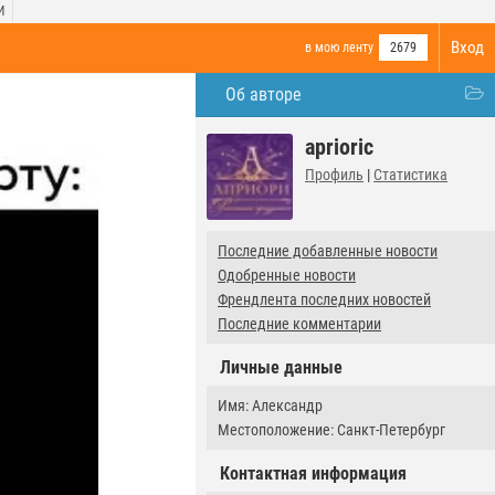
И
Вход
в мою ленту
2679
Об авторе
aprioric
Профиль
|
Статистика
Последние добавленные новости
Одобренные новости
Френдлента последних новостей
Последние комментарии
Личные данные
Имя: Александр
Местоположение: Санкт-Петербург
Контактная информация