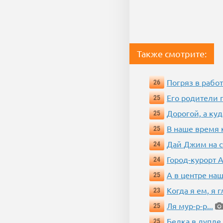
Также смотрите:
Погряз в работ
26
Его родители 
25
Дорогой, а куд
25
В наше время 
25
Дай Джим на с
24
Город-курорт 
24
А в центре наш
25
Когда я ем, я 
23
Ля мур-р-р...
25
Белка в дупле
25