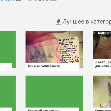
Лучшее в катего
Любят...н
Мы и не сомневались
для меня 
Кольский ашкрофтин
Симпатяги