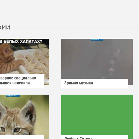
рии
аверное специально
мышек налепили...
Зримая музыка
Любовь Титова