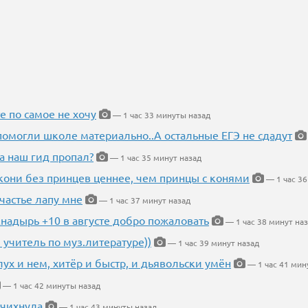
е по самое не хочу
— 1 час 33 минуты назад
помогли школе материально..А остальные ЕГЭ не сдадут
а наш гид пропал?
— 1 час 35 минут назад
кони без принцев ценнее, чем принцы с конями
— 1 час 36
частье лапу мне
— 1 час 37 минут назад
Анадырь +10 в августе добро пожаловать
— 1 час 38 минут на
 учитель по муз.литературе))
— 1 час 39 минут назад
глух и нем, хитёр и быстр, и дьявольски умён
— 1 час 41 мин
— 1 час 42 минуты назад
 чихнула
— 1 час 43 минуты назад