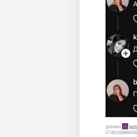
Добавил
apri
нет коммента