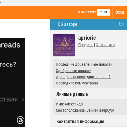
И
Вход
в мою ленту
2679
Об авторе
aprioric
Профиль
|
Статистика
Последние добавленные новости
Одобренные новости
Френдлента последних новостей
Последние комментарии
Личные данные
Имя: Александр
Местоположение: Санкт-Петербург
Контактная информация