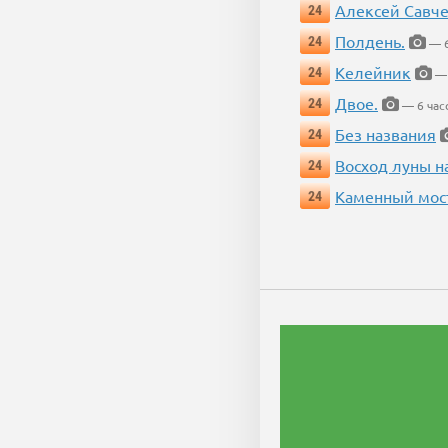
Алексей Савч
24
Полдень.
24
— 6
Келейник
24
— 
Двое.
24
— 6 час
Без названия
24
Восход луны н
24
Каменный мос
24