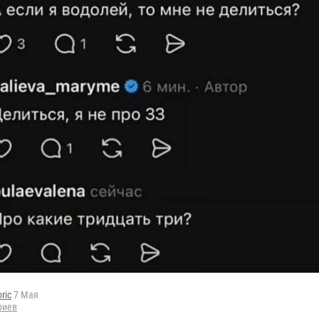
oric
7 Мая
риев