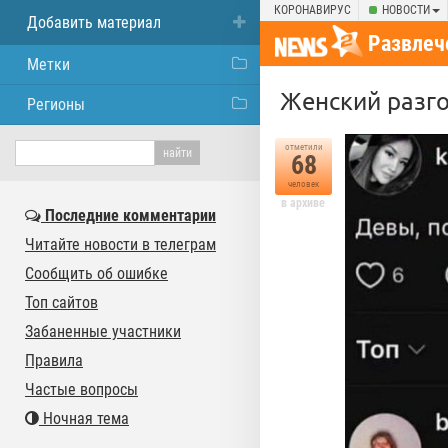
КОРОНАВИРУС
НОВОСТИ
Добавить материал
Развлеч
Метки
Женский разг
Регионы
отметили
68
человек
в архиве
Последние комментарии
Читайте новости в телеграм
Сообщить об ошибке
Топ сайтов
Забаненные участники
Правила
Частые вопросы
Ночная тема