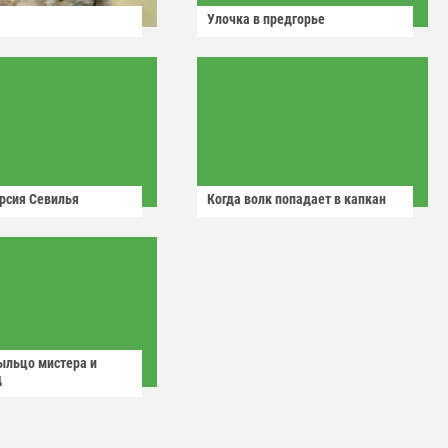
Улочка в предгорье
рсия Севилья
Когда волк попадает в капкан
ыльцо мистера и
д