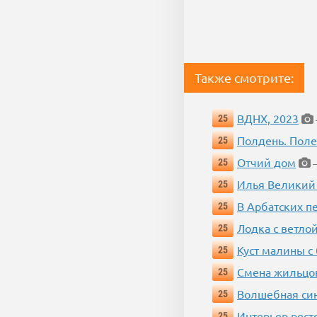
Также смотрите:
ВДНХ, 2023
25
Полдень. Пол
25
Отчий дом
25
—
Илья Великий
25
В Арбатских п
25
Лодка с ветло
25
Куст малины с
25
Смена жильцо
25
Волшебная си
25
Интерьер рест
25