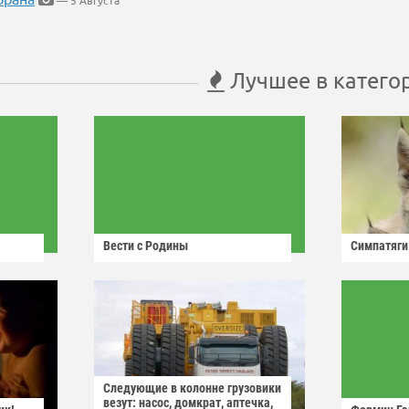
— 5 Августа
Лучшее в катего
Вести с Родины
Симпатяги
Следующие в колонне грузовики
везут: насос, домкрат, аптечка,