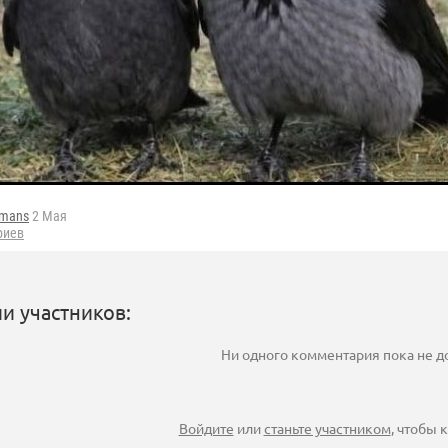
fmans
2 Мая
риев
и участников:
Ни одного комментария пока не 
Войдите
или
станьте участником
, чтобы