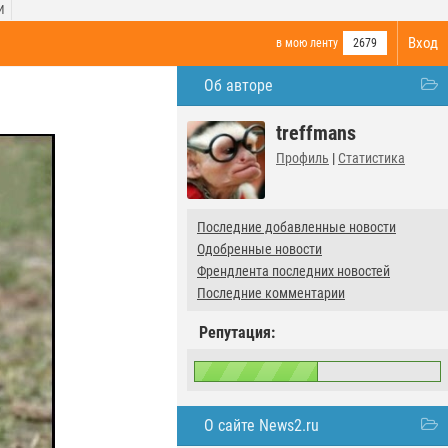
И
Вход
в мою ленту
2679
Об авторе
treffmans
Профиль
|
Статистика
Последние добавленные новости
Одобренные новости
Френдлента последних новостей
Последние комментарии
Репутация:
О сайте News2.ru