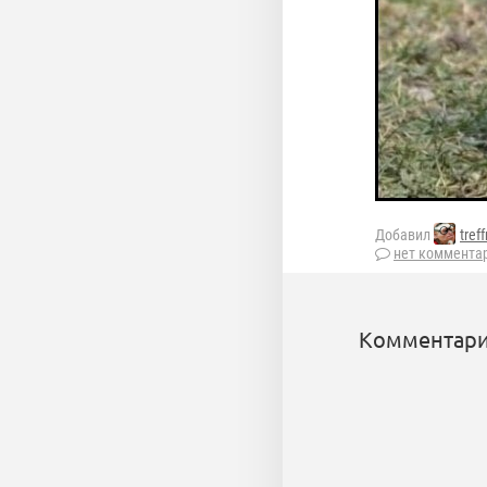
Добавил
tref
нет коммента
Комментари