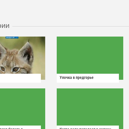
рии
Улочка в предгорье