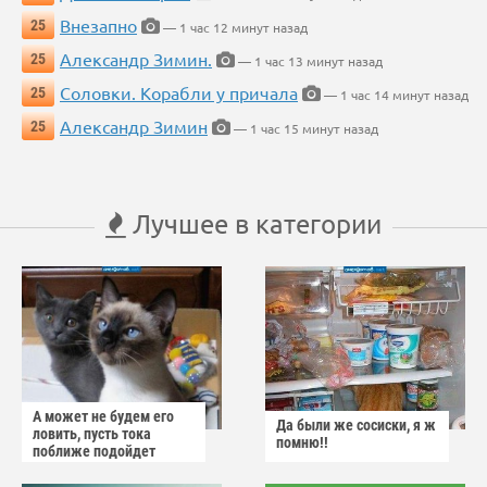
Внезапно
25
— 1 час 12 минут назад
Александр Зимин.
25
— 1 час 13 минут назад
Соловки. Корабли у причала
25
— 1 час 14 минут назад
Александр Зимин
25
— 1 час 15 минут назад
Лучшее в категории
А может не будем его
Да были же сосиски, я ж
ловить, пусть тока
помню!!
поближе подойдет