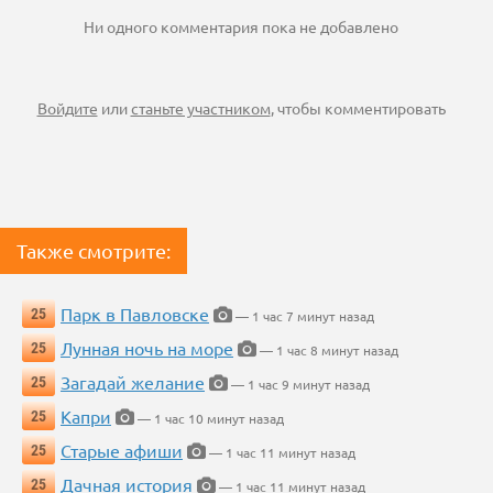
Ни одного комментария пока не добавлено
Войдите
или
станьте участником
, чтобы комментировать
Также смотрите:
Парк в Павловске
25
— 1 час 7 минут назад
Лунная ночь на море
25
— 1 час 8 минут назад
Загадай желание
25
— 1 час 9 минут назад
Капри
25
— 1 час 10 минут назад
Старые афиши
25
— 1 час 11 минут назад
Дачная история
25
— 1 час 11 минут назад