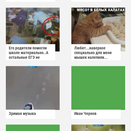
Его родители помогли
Любят...наверное
школе материально..А
специально для меня
остальные ЕГЭ не
мышек налепили...
сдадут
Зримая музыка
Иван Чернов