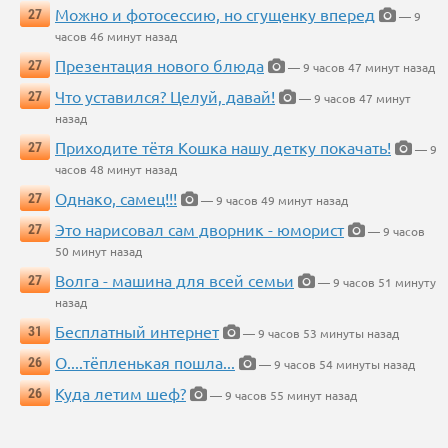
Можно и фотосессию, но сгущенку вперед
27
— 9
часов 46 минут назад
Презентация нового блюда
27
— 9 часов 47 минут назад
Что уставился? Целуй, давай!
27
— 9 часов 47 минут
назад
Приходите тётя Кошка нашу детку покачать!
27
— 9
часов 48 минут назад
Однако, самец!!!
27
— 9 часов 49 минут назад
Это нарисовал сам дворник - юморист
27
— 9 часов
50 минут назад
Волга - машина для всей семьи
27
— 9 часов 51 минуту
назад
Бесплатный интернет
31
— 9 часов 53 минуты назад
О....тёпленькая пошла...
26
— 9 часов 54 минуты назад
Куда летим шеф?
26
— 9 часов 55 минут назад