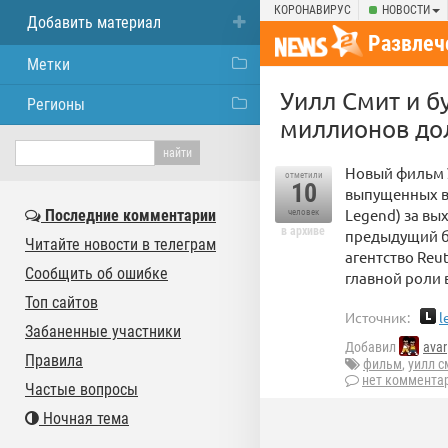
КОРОНАВИРУС
НОВОСТИ
Добавить материал
Развлеч
Метки
Уилл Смит и б
Регионы
миллионов до
Новый фильм 
отметили
10
выпущенных в 
Legend) за вы
Последние комментарии
человек
в архиве
предыдущий бл
Читайте новости в телеграм
агентство Reu
Сообщить об ошибке
главной роли 
Топ сайтов
Источник:
l
Забаненные участники
Добавил
avar
Правила
фильм
,
уилл с
нет коммента
Частые вопросы
Ночная тема