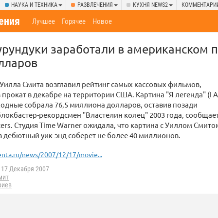
НАУКА И ТЕХНИКА
РАЗВЛЕЧЕНИЯ
КУХНЯ NEWS2
КОММЕНТАРИ
ения
Лучшее
Горячее
Новое
урундуки заработали в американском 
лларов
Уилла Смита возглавил рейтинг самых кассовых фильмов,
прокат в декабре на территории США. Картина "Я легенда" (I 
ходные собрала 76,5 миллиона долларов, оставив позади
окбастер-рекордсмен "Властелин колец" 2003 года, сообщае
ters. Студия Time Warner ожидала, что картина с Уиллом Смито
в дебютный уик-энд соберет не более 40 миллионов.
enta.ru/news/2007/12/17/movie...
17 Декабря 2007
мит
риев