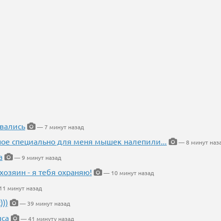
вались
— 7 минут назад
ное специально для меня мышек налепили...
— 8 минут наз
а
— 9 минут назад
хозяин - я тебя охраняю!
— 10 минут назад
1 минут назад
))
— 39 минут назад
ыса
— 41 минуту назад