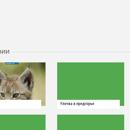
рии
Улочка в предгорье