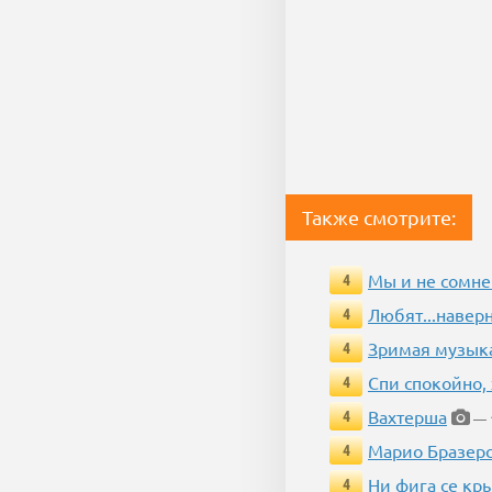
Также смотрите:
Мы и не сомне
4
Любят...навер
4
Зримая музык
4
Спи спокойно, 
4
Вахтерша
4
— 1
Марио Бразерс)
4
Ни фига се кр
4