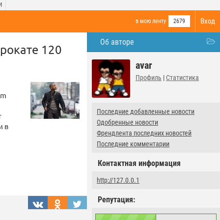
И
Вход
в мою ленту
2679
Об авторе
прокате 120
avar
Профиль
|
Статистика
Am
Последние добавленные новости
т
Одобренные новости
м в
Френдлента последних новостей
Последние комментарии
Контактная информация
http://127.0.0.1
Репутация: