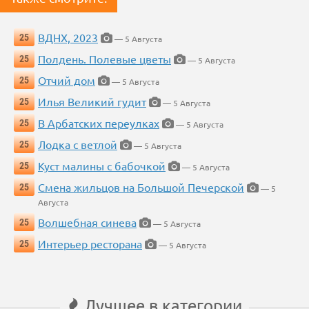
ВДНХ, 2023
25
— 5 Августа
Полдень. Полевые цветы
25
— 5 Августа
Отчий дом
25
— 5 Августа
Илья Великий гудит
25
— 5 Августа
В Арбатских переулках
25
— 5 Августа
Лодка с ветлой
25
— 5 Августа
Куст малины с бабочкой
25
— 5 Августа
Смена жильцов на Большой Печерской
25
— 5
Августа
Волшебная синева
25
— 5 Августа
Интерьер ресторана
25
— 5 Августа
Лучшее в категории