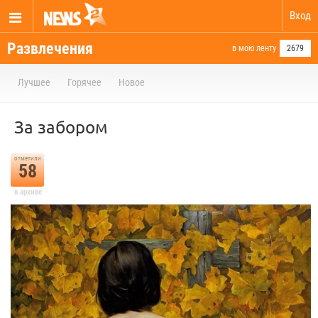
Вход
Развлечения
в мою ленту
2679
Лучшее
Горячее
Новое
За забором
отметили
58
в архиве