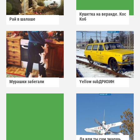
Кушетка на веранде. Кос
Рай в шалаше
Коб
Мурашки забегали
Yellow subДРИЗИН
Да иди ты сам знаешь