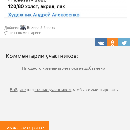
Добавил
Brienne
8 Апреля
нет комментариев
Комментарии участников:
Ни одного комментария пока не добавлено
Войдите
или
станьте участником
, чтобы комментировать
Также смотрите: