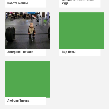
Работа мечты
куда
Астерикс - начало
Вид Ялты
Любовь Титова.