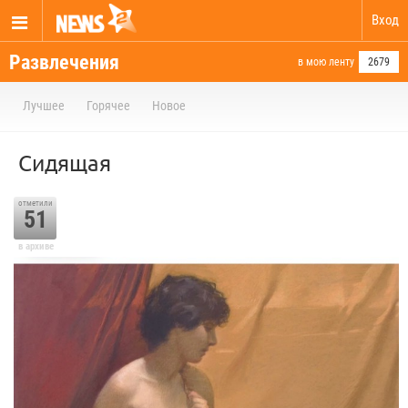
Вход
Развлечения
в мою ленту
2679
Лучшее
Горячее
Новое
Сидящая
отметили
51
в архиве