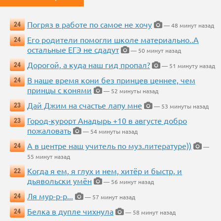
Погряз в работе по самое не хочу
24
— 48 минут назад
Его родители помогли школе материально..А
24
остальные ЕГЭ не сдадут
— 50 минут назад
Дорогой, а куда наш гид пропал?
24
— 51 минуту назад
В наше время кони без принцев ценнее, чем
24
принцы с конями
— 52 минуты назад
Дай Джим на счастье лапу мне
23
— 53 минуты назад
Город-курорт Анадырь +10 в августе добро
23
пожаловать
— 54 минуты назад
А в центре наш учитель по муз.литературе))
24
—
55 минут назад
Когда я ем, я глух и нем, хитёр и быстр, и
22
дьявольски умён
— 56 минут назад
Ля мур-р-р...
24
— 57 минут назад
Белка в дупле чихнула
24
— 58 минут назад