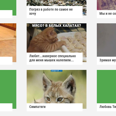
Погряз в работе по самое не
хочу
Мы и не с
Любят...наверное специально
для меня мышек налепили...
Зримая м
Симпатяги
Любовь Ти