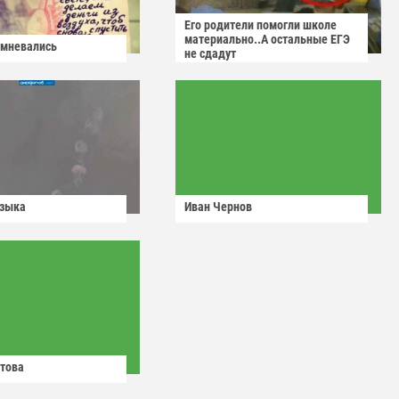
Его родители помогли школе
материально..А остальные ЕГЭ
омневались
не сдадут
узыка
Иван Чернов
това