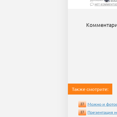
нет коммента
Комментари
Также смотрите:
Можно и фотос
27
Презентация 
27