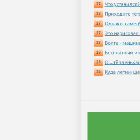
Что уставился?
27
Приходите тёт
27
Однако, самец!
27
Это нарисовал
27
Волга - машин
27
Бесплатный ин
29
О....тёпленькая
26
Куда летим ш
26