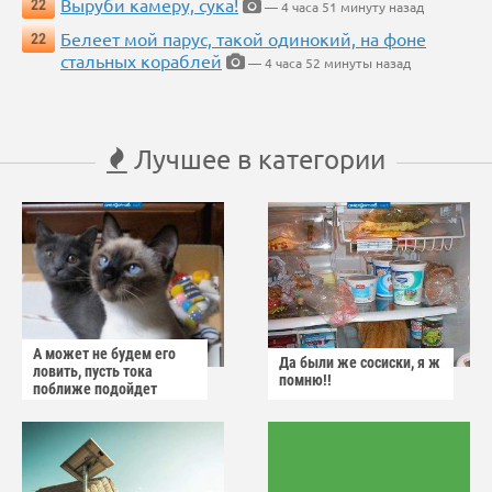
Выруби камеру, сука!
22
— 4 часа 51 минуту назад
Белеет мой парус, такой одинокий, на фоне
22
стальных кораблей
— 4 часа 52 минуты назад
Лучшее в категории
А может не будем его
Да были же сосиски, я ж
ловить, пусть тока
помню!!
поближе подойдет