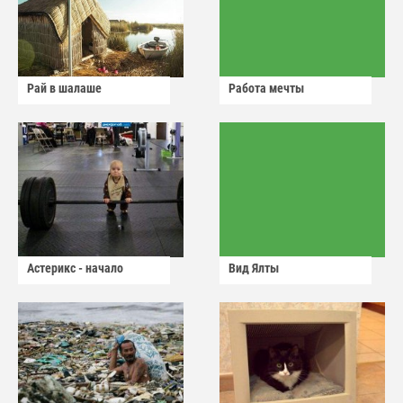
Рай в шалаше
Работа мечты
Астерикс - начало
Вид Ялты