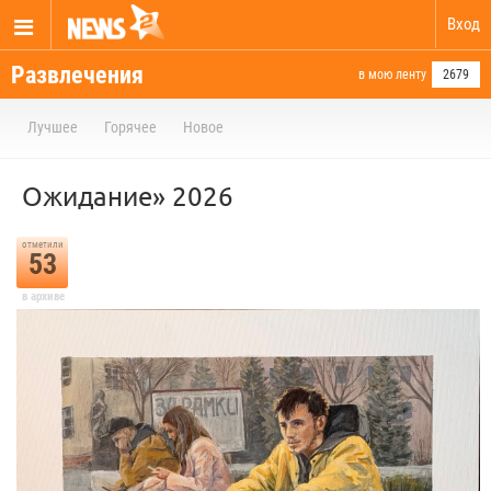
Вход
Развлечения
в мою ленту
2679
Лучшее
Горячее
Новое
Ожидание» 2026
отметили
53
в архиве