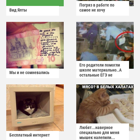
Погряз в работе по
Вид Ялты
самое не хочу
Его родители помогли
школе материально..А
Мы и не сомневались
остальные ЕГЭ не
сдадут
Любят...наверное
специально для меня
Бесплатный интернет
мышек налепили...