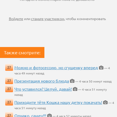
Войдите
или
станьте участником
, чтобы комментировать
Также смотрите:
Можно и фотосессию, но сгущенку вперед
27
— 4
часа 49 минут назад
Презентация нового блюда
27
— 4 часа 50 минут назад
Что уставился? Целуй, давай!
27
— 4 часа 51 минуту
назад
Приходите тётя Кошка нашу детку покачать!
27
— 4
часа 51 минуту назад
Однако, самец!!!
27
— 4 часа 52 минуты назад