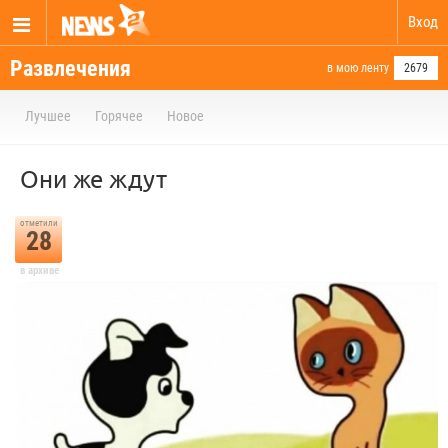
Вход
Развлечения
в мою ленту
2679
Лучшее
Горячее
Новое
Они же ждут
отметили
28
в архиве