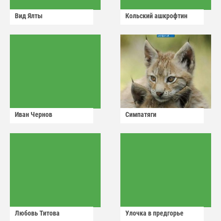
Вид Ялты
Кольский ашкрофтин
Иван Чернов
Симпатяги
Любовь Титова
Улочка в предгорье