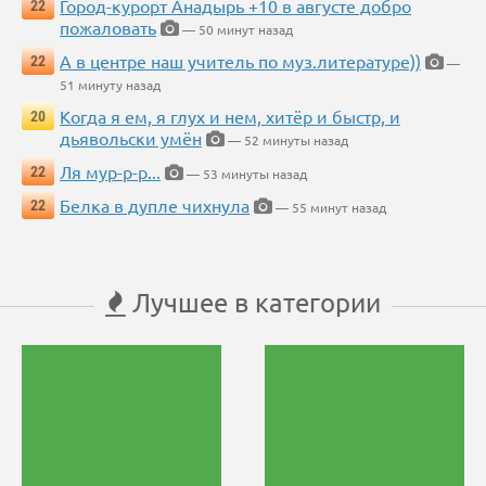
Город-курорт Анадырь +10 в августе добро
22
пожаловать
— 50 минут назад
А в центре наш учитель по муз.литературе))
22
—
51 минуту назад
Когда я ем, я глух и нем, хитёр и быстр, и
20
дьявольски умён
— 52 минуты назад
Ля мур-р-р...
22
— 53 минуты назад
Белка в дупле чихнула
22
— 55 минут назад
Лучшее в категории