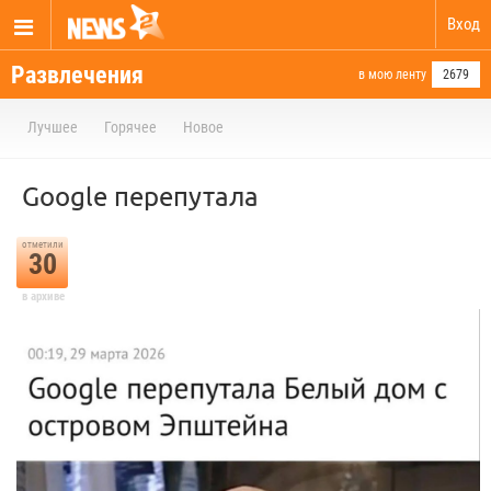
Вход
Развлечения
в мою ленту
2679
Лучшее
Горячее
Новое
Google перепутала
отметили
30
в архиве