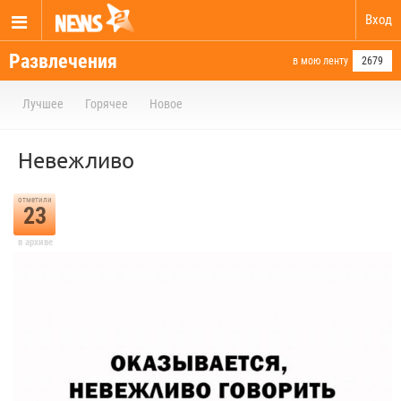
Вход
Развлечения
в мою ленту
2679
Лучшее
Горячее
Новое
Невежливо
отметили
23
в архиве