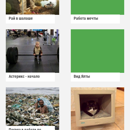
Рай в шалаше
Работа мечты
Астерикс - начало
Вид Ялты
Погряз в работе по