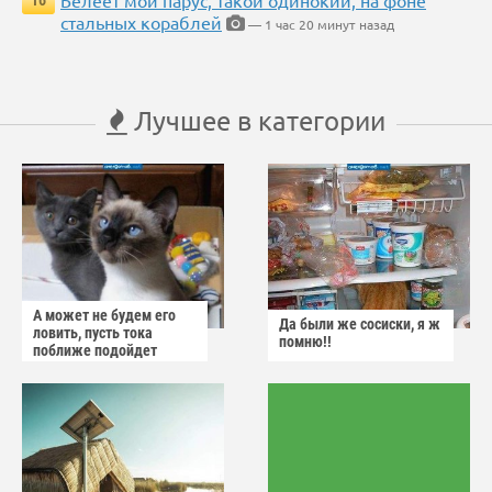
Белеет мой парус, такой одинокий, на фоне
16
стальных кораблей
— 1 час 20 минут назад
Лучшее в категории
А может не будем его
Да были же сосиски, я ж
ловить, пусть тока
помню!!
поближе подойдет